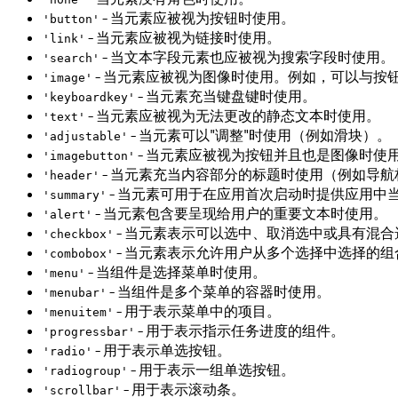
- 当元素应被视为按钮时使用。
'button'
- 当元素应被视为链接时使用。
'link'
- 当文本字段元素也应被视为搜索字段时使用。
'search'
- 当元素应被视为图像时使用。例如，可以与按
'image'
- 当元素充当键盘键时使用。
'keyboardkey'
- 当元素应被视为无法更改的静态文本时使用。
'text'
- 当元素可以"调整"时使用（例如滑块）。
'adjustable'
- 当元素应被视为按钮并且也是图像时使
'imagebutton'
- 当元素充当内容部分的标题时使用（例如导
'header'
- 当元素可用于在应用首次启动时提供应用中
'summary'
- 当元素包含要呈现给用户的重要文本时使用。
'alert'
- 当元素表示可以选中、取消选中或具有混
'checkbox'
- 当元素表示允许用户从多个选择中选择的
'combobox'
- 当组件是选择菜单时使用。
'menu'
- 当组件是多个菜单的容器时使用。
'menubar'
- 用于表示菜单中的项目。
'menuitem'
- 用于表示指示任务进度的组件。
'progressbar'
- 用于表示单选按钮。
'radio'
- 用于表示一组单选按钮。
'radiogroup'
- 用于表示滚动条。
'scrollbar'