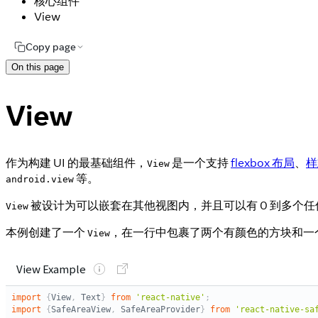
核心组件
View
Copy page
On this page
View
作为构建 UI 的最基础组件，
是一个支持
flexbox 布局
、
样
View
等。
android.view
被设计为可以嵌套在其他视图内，并且可以有 0 到多个
View
本例创建了一个
，在一行中包裹了两个有颜色的方块和一
View