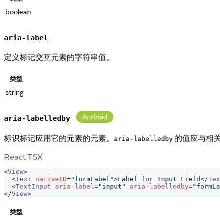
boolean
aria-label
定义标记交互元素的字符串值。
类型
string
Android
aria-labelledby
标识标记应用它的元素的元素。
的值应与相
aria-labelledby
React TSX
<
View
>
<
Text
nativeID
=
"
formLabel
"
>
Label for Input Field
</
Tex
<
TextInput
aria-label
=
"
input
"
aria-labelledby
=
"
formLa
</
View
>
类型