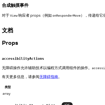
合成触摸事件
对于
响应者 props（例如
），传递给它
View
onResponderMove
文档
Props
accessibilityActions
无障碍操作允许辅助技术以编程方式调用组件的操作。
accessi
有关更多信息，请参阅
无障碍指南
。
类型
array