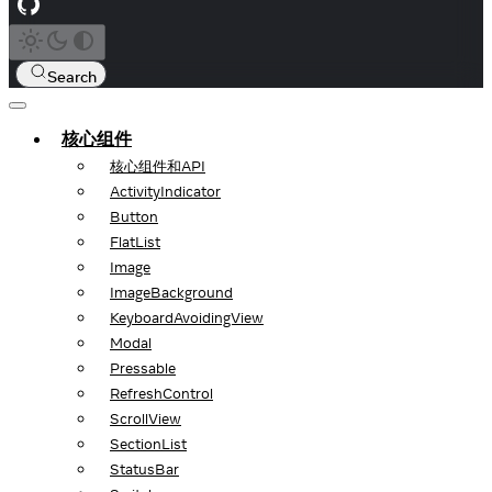
Search
核心组件
核心组件和API
ActivityIndicator
Button
FlatList
Image
ImageBackground
KeyboardAvoidingView
Modal
Pressable
RefreshControl
ScrollView
SectionList
StatusBar