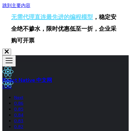
跳到主要内容
无需代理直连最先进的编程模型
，稳定安
全绝不掺水，限时优惠低至一折，企业采
购可开票
React Native 中文网
0.86
Next
0.86
0.85
0.84
0.83
0.82