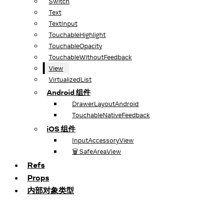
Switch
Text
TextInput
TouchableHighlight
TouchableOpacity
TouchableWithoutFeedback
View
VirtualizedList
Android 组件
DrawerLayoutAndroid
TouchableNativeFeedback
iOS 组件
InputAccessoryView
🗑️ SafeAreaView
Refs
Props
内部对象类型