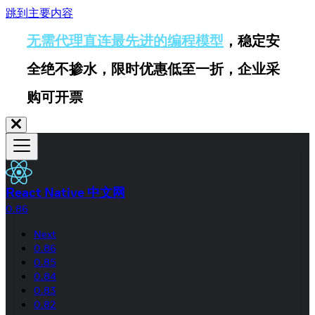
跳到主要内容
无需代理直连最先进的编程模型
，稳定安
全绝不掺水，限时优惠低至一折，企业采
购可开票
React Native 中文网
0.86
Next
0.86
0.85
0.84
0.83
0.82