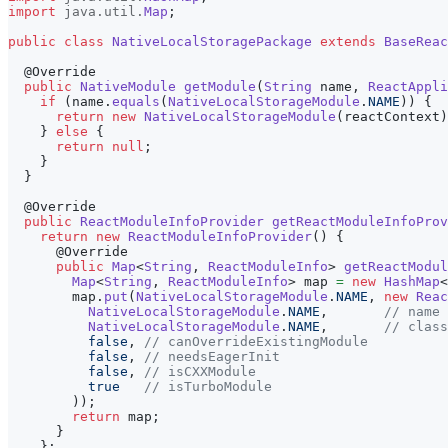
import
java
.
util
.
Map
;
public
class
NativeLocalStoragePackage
extends
BaseReac
@Override
public
NativeModule
getModule
(
String
 name
,
ReactAppli
if
(
name
.
equals
(
NativeLocalStorageModule
.
NAME
)
)
{
return
new
NativeLocalStorageModule
(
reactContext
)
}
else
{
return
null
;
}
}
@Override
public
ReactModuleInfoProvider
getReactModuleInfoProv
return
new
ReactModuleInfoProvider
(
)
{
@Override
public
Map
<
String
,
ReactModuleInfo
>
getReactModul
Map
<
String
,
ReactModuleInfo
>
 map 
=
new
HashMap
<
        map
.
put
(
NativeLocalStorageModule
.
NAME
,
new
Reac
NativeLocalStorageModule
.
NAME
,
// name
NativeLocalStorageModule
.
NAME
,
// class
false
,
// canOverrideExistingModule
false
,
// needsEagerInit
false
,
// isCXXModule
true
// isTurboModule
)
)
;
return
 map
;
}
}
;