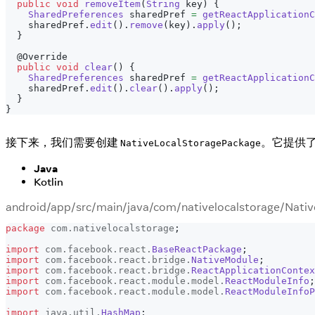
public
void
removeItem
(
String
 key
)
{
SharedPreferences
 sharedPref 
=
getReactApplicationC
    sharedPref
.
edit
(
)
.
remove
(
key
)
.
apply
(
)
;
}
@Override
public
void
clear
(
)
{
SharedPreferences
 sharedPref 
=
getReactApplicationC
    sharedPref
.
edit
(
)
.
clear
(
)
.
apply
(
)
;
}
}
接下来，我们需要创建
。它提供了一
NativeLocalStoragePackage
Java
Kotlin
android/app/src/main/java/com/nativelocalstorage/Nati
package
com
.
nativelocalstorage
;
import
com
.
facebook
.
react
.
BaseReactPackage
;
import
com
.
facebook
.
react
.
bridge
.
NativeModule
;
import
com
.
facebook
.
react
.
bridge
.
ReactApplicationContex
import
com
.
facebook
.
react
.
module
.
model
.
ReactModuleInfo
;
import
com
.
facebook
.
react
.
module
.
model
.
ReactModuleInfoP
import
java
.
util
.
HashMap
;