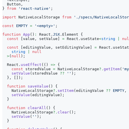
Button
,
}
from
'react-native'
;
import
NativeLocalStorage
from
'./specs/NativeLocalStor
const
EMPTY
=
'<empty>'
;
function
App
(
)
:
React
.
JSX
.
Element
{
const
[
value
,
 setValue
]
=
React
.
useState
<
string
|
nul
const
[
editingValue
,
 setEditingValue
]
=
React
.
useStat
string
|
null
>
(
null
)
;
React
.
useEffect
(
(
)
=>
{
const
 storedValue 
=
NativeLocalStorage
?.
getItem
(
'my
setValue
(
storedValue 
??
''
)
;
}
,
[
]
)
;
function
saveValue
(
)
{
NativeLocalStorage
?.
setItem
(
editingValue 
??
EMPTY
,
setValue
(
editingValue
)
;
}
function
clearAll
(
)
{
NativeLocalStorage
?.
clear
(
)
;
setValue
(
''
)
;
}