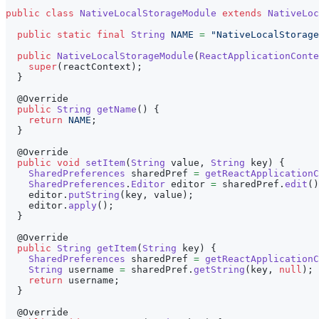
public
class
NativeLocalStorageModule
extends
NativeLoc
public
static
final
String
NAME
=
"NativeLocalStorage
public
NativeLocalStorageModule
(
ReactApplicationConte
super
(
reactContext
)
;
}
@Override
public
String
getName
(
)
{
return
NAME
;
}
@Override
public
void
setItem
(
String
 value
,
String
 key
)
{
SharedPreferences
 sharedPref 
=
getReactApplicationC
SharedPreferences
.
Editor
 editor 
=
 sharedPref
.
edit
(
)
    editor
.
putString
(
key
,
 value
)
;
    editor
.
apply
(
)
;
}
@Override
public
String
getItem
(
String
 key
)
{
SharedPreferences
 sharedPref 
=
getReactApplicationC
String
 username 
=
 sharedPref
.
getString
(
key
,
null
)
;
return
 username
;
}
@Override