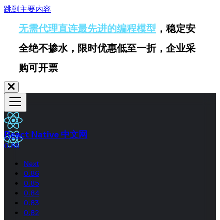
跳到主要内容
无需代理直连最先进的编程模型
，稳定安
全绝不掺水，限时优惠低至一折，企业采
购可开票
React Native 中文网
0.86
Next
0.86
0.85
0.84
0.83
0.82