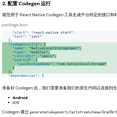
2. 配置 Codegen 运行
规范用于 React Native Codegen 工具生成平台特
package.json
"start"
:
"react-native start"
,
"test"
:
"jest"
}
,
"codegenConfig"
:
{
"name"
:
"NativeLocalStorageSpec"
,
"type"
:
"modules"
,
"jsSrcsDir"
:
"specs"
,
"android"
:
{
"javaPackageName"
:
"com.nativelocalstorage"
}
}
,
"dependencies"
:
{
准备好 Codegen 后，我们需要准备我们的原生代码以连接到
Android
iOS
Codegen 通过
Gradl
generateCodegenArtifactsFromSchema