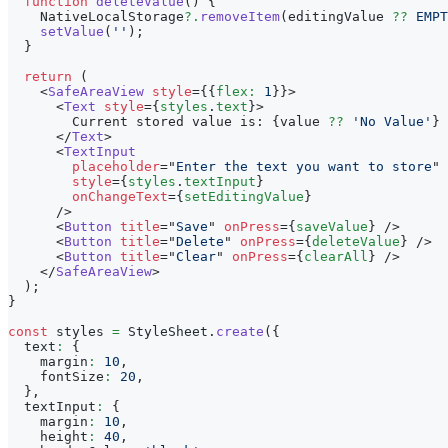
function
deleteValue
(
)
{
NativeLocalStorage
?.
removeItem
(
editingValue 
??
EMPT
setValue
(
''
)
;
}
return
(
<
SafeAreaView
style
=
{
{
flex
:
1
}
}
>
<
Text
style
=
{
styles
.
text
}
>
        Current stored value is: 
{
value 
??
'No Value'
}
</
Text
>
<
TextInput
placeholder
=
"
Enter the text you want to store
"
style
=
{
styles
.
textInput
}
onChangeText
=
{
setEditingValue
}
/>
<
Button
title
=
"
Save
"
onPress
=
{
saveValue
}
/>
<
Button
title
=
"
Delete
"
onPress
=
{
deleteValue
}
/>
<
Button
title
=
"
Clear
"
onPress
=
{
clearAll
}
/>
</
SafeAreaView
>
)
;
}
const
 styles 
=
StyleSheet
.
create
(
{
  text
:
{
    margin
:
10
,
    fontSize
:
20
,
}
,
  textInput
:
{
    margin
:
10
,
    height
:
40
,