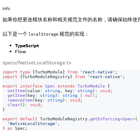
info
如果你想更改模块名称和相关规范文件的名称，请确保始终使用 'N
以下是一个
规范的实现：
localStorage
TypeScript
Flow
specs/NativeLocalStorage.ts
import
type
{
TurboModule
}
from
'react-native'
;
import
{
TurboModuleRegistry
}
from
'react-native'
;
export
interface
Spec
extends
TurboModule
{
setItem
(
value
:
string
,
 key
:
string
)
:
void
;
getItem
(
key
:
string
)
:
string
|
null
;
removeItem
(
key
:
string
)
:
void
;
clear
(
)
:
void
;
}
export
default
 TurboModuleRegistry
.
getEnforcing
<
Spec
>
(
'NativeLocalStorage'
,
)
as
 Spec
;