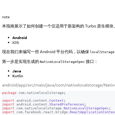
note
本指南展示了如何创建一个仅适用于新架构的 Turbo 原生
Android
iOS
现在我们来编写一些 Android 平台代码，以确保
localStorage
第一步是实现生成的
接口：
NativeLocalStorageSpec
Java
Kotlin
android/app/src/main/java/com/nativelocalstorage/Nati
package
com
.
nativelocalstorage
;
import
android
.
content
.
Context
;
import
android
.
content
.
SharedPreferences
;
import
com
.
nativelocalstorage
.
NativeLocalStorageSpec
;
import
com
.
facebook
.
react
.
bridge
.
ReactApplicationContex