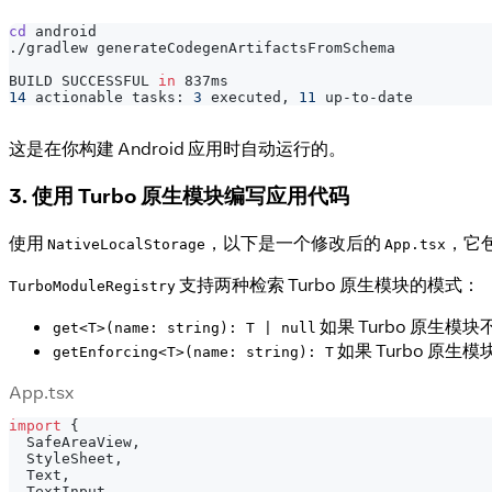
cd
 android
./gradlew generateCodegenArtifactsFromSchema
BUILD SUCCESSFUL 
in
 837ms
14
 actionable tasks: 
3
 executed, 
11
 up-to-date
这是在你构建 Android 应用时自动运行的。
3. 使用 Turbo 原生模块编写应用代码
使用
，以下是一个修改后的
，它
NativeLocalStorage
App.tsx
支持两种检索 Turbo 原生模块的模式：
TurboModuleRegistry
如果 Turbo 原生模
get<T>(name: string): T | null
如果 Turbo 原
getEnforcing<T>(name: string): T
App.tsx
import
{
SafeAreaView
,
StyleSheet
,
Text
,
TextInput
,