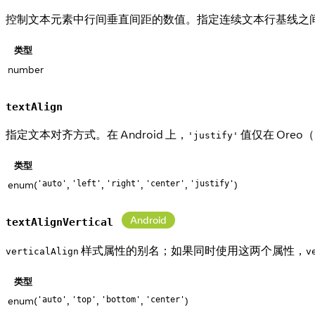
控制文本元素中行间垂直间距的数值。指定连续文本行基线之
类型
number
textAlign
指定文本对齐方式。在 Android 上，
值仅在 Oreo
'justify'
类型
enum(
,
,
,
,
)
'auto'
'left'
'right'
'center'
'justify'
Android
textAlignVertical
样式属性的别名；如果同时使用这两个属性，
verticalAlign
v
类型
enum(
,
,
,
)
'auto'
'top'
'bottom'
'center'