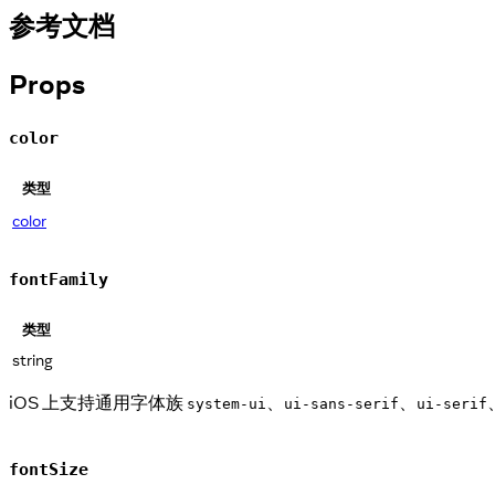
参考文档
Props
color
类型
color
fontFamily
类型
string
iOS 上支持通用字体族
、
、
system-ui
ui-sans-serif
ui-serif
fontSize