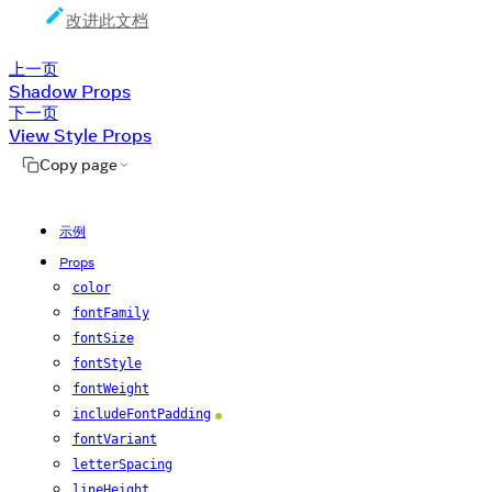
改进此文档
上一页
Shadow Props
下一页
View Style Props
Copy page
示例
Props
color
fontFamily
fontSize
fontStyle
fontWeight
includeFontPadding
Android
fontVariant
letterSpacing
lineHeight