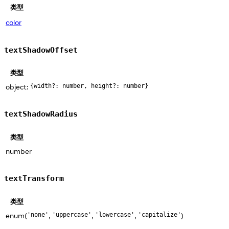
类型
color
textShadowOffset
类型
object:
{width?: number, height?: number}
textShadowRadius
类型
number
textTransform
类型
enum(
,
,
,
)
'none'
'uppercase'
'lowercase'
'capitalize'