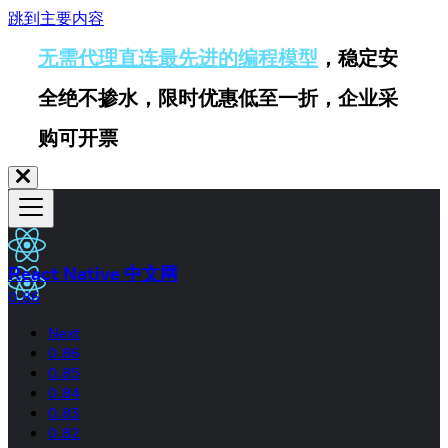
跳到主要内容
无需代理直连最先进的编程模型
，稳定安
全绝不掺水，限时优惠低至一折，企业采
购可开票
React Native 中文网
0.86
Next
0.86
0.85
0.84
0.83
0.82