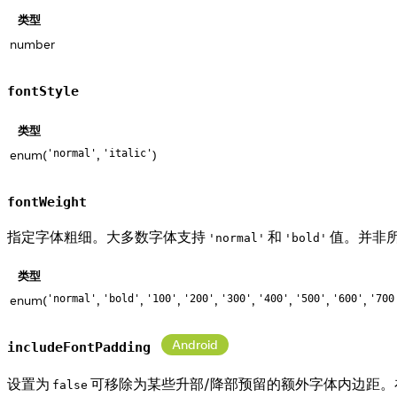
类型
number
fontStyle
类型
enum(
,
)
'normal'
'italic'
fontWeight
指定字体粗细。大多数字体支持
和
值。并非
'normal'
'bold'
类型
enum(
,
,
,
,
,
,
,
,
'normal'
'bold'
'100'
'200'
'300'
'400'
'500'
'600'
'700
Android
includeFontPadding
设置为
可移除为某些升部/降部预留的额外字体内边距
false