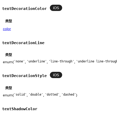
iOS
textDecorationColor
类型
color
textDecorationLine
类型
enum(
,
,
,
'none'
'underline'
'line-through'
'underline line-throug
iOS
textDecorationStyle
类型
enum(
,
,
,
)
'solid'
'double'
'dotted'
'dashed'
textShadowColor