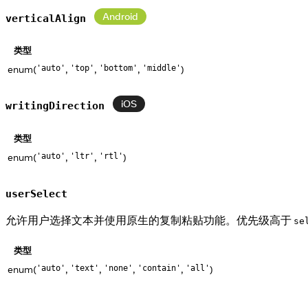
Android
verticalAlign
类型
enum(
,
,
,
)
'auto'
'top'
'bottom'
'middle'
iOS
writingDirection
类型
enum(
,
,
)
'auto'
'ltr'
'rtl'
userSelect
允许用户选择文本并使用原生的复制粘贴功能。优先级高于
se
类型
enum(
,
,
,
,
)
'auto'
'text'
'none'
'contain'
'all'