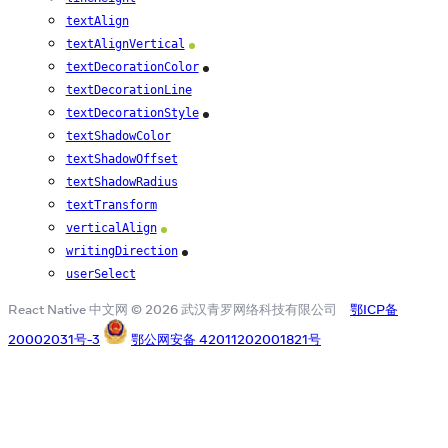
textAlign
textAlignVertical
Android
textDecorationColor
iOS
textDecorationLine
textDecorationStyle
iOS
textShadowColor
textShadowOffset
textShadowRadius
textTransform
verticalAlign
Android
writingDirection
iOS
userSelect
React Native 中文网 © 2026 武汉青罗网络科技有限公司
鄂ICP备
20002031号-3
鄂公网安备 42011202001821号