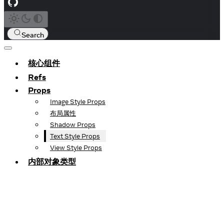
Search
核心组件
Refs
Props
Image Style Props
布局属性
Shadow Props
Text Style Props
View Style Props
内部对象类型