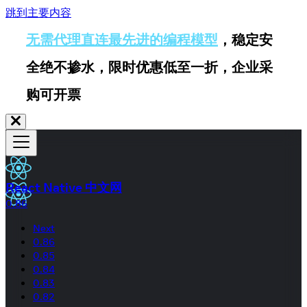
跳到主要内容
无需代理直连最先进的编程模型
，稳定安
全绝不掺水，限时优惠低至一折，企业采
购可开票
React Native 中文网
0.86
Next
0.86
0.85
0.84
0.83
0.82