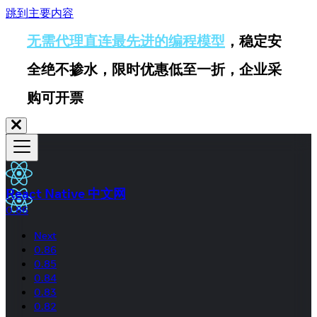
跳到主要内容
无需代理直连最先进的编程模型
，稳定安
全绝不掺水，限时优惠低至一折，企业采
购可开票
React Native 中文网
0.86
Next
0.86
0.85
0.84
0.83
0.82