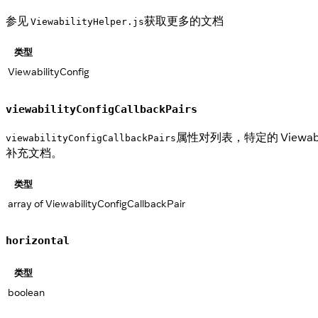
参见
获取更多的文档
ViewabilityHelper.js
类型
ViewabilityConfig
viewabilityConfigCallbackPairs
属性对列表，特定的 Viewabili
viewabilityConfigCallbackPairs
补充文档。
类型
array of ViewabilityConfigCallbackPair
horizontal
类型
boolean