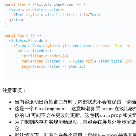
注意事项：
当内容滚动出渲染窗口外时，内部状态不会被保留。请确保你的
这是一个
，这意味着如果
在浅比较
PureComponent
props
你的 UI 可能不会在更改时更新。这包括
prop 和
data
为了限制内存并实现流畅滚动，内容会在屏幕外异步渲染
它。
默认情况下，列表会在每个项目上查找
prop 并将
key