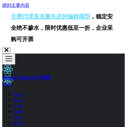
跳到主要内容
无需代理直连最先进的编程模型
，稳定安
全绝不掺水，限时优惠低至一折，企业采
购可开票
React Native 中文网
Next
Next
0.86
0.85
0.84
0.83
0.82