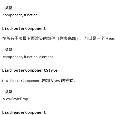
类型
component, function
ListFooterComponent
在所有子项最下面渲染的组件（列表底部）。可以是一个 Rea
类型
component, function, element
ListFooterComponentStyle
内部 View 的样式。
ListFooterComponent
类型
ViewStyleProp
ListHeaderComponent