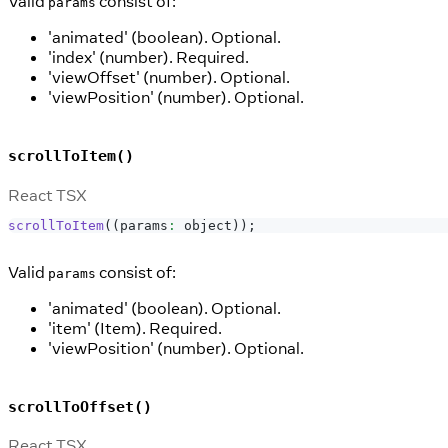
Valid
consist of:
params
'animated' (boolean). Optional.
'index' (number). Required.
'viewOffset' (number). Optional.
'viewPosition' (number). Optional.
scrollToItem()
React TSX
scrollToItem
(
(
params
:
 object
)
)
;
Valid
consist of:
params
'animated' (boolean). Optional.
'item' (Item). Required.
'viewPosition' (number). Optional.
scrollToOffset()
React TSX