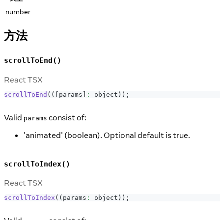
number
方法
scrollToEnd()
React TSX
scrollToEnd
(
(
[
params
]
:
 object
)
)
;
Valid
consist of:
params
'animated' (boolean). Optional default is true.
scrollToIndex()
React TSX
scrollToIndex
(
(
params
:
 object
)
)
;