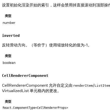
设置初始化渲染开始的索引，这样会禁用掉直接滚动到顶部操作优化，第一批
类型
number
inverted
反转滑动方向。（等价于）使用缩放转化的值为-1。
类型
boolean
CellRendererComponent
CellRendererComponent 允许自定义由
/
renderItem
ListIte
VirtualizedList 单元格内的更改。
类型
React.ComponentType<CellRendererProps>