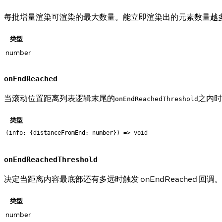
每批增量渲染可渲染的最大数量。能立即渲染出的元素数量越
类型
number
onEndReached
当滚动位置距离列表逻辑末尾的
之内时
onEndReachedThreshold
类型
(info: {distanceFromEnd: number}) => void
onEndReachedThreshold
决定当距离内容最底部还有多远时触发 onEndReached
类型
number