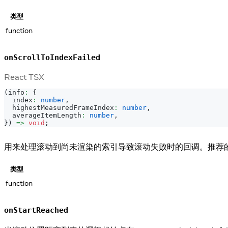
类型
function
onScrollToIndexFailed
React TSX
(
info
:
{
  index
:
number
,
  highestMeasuredFrameIndex
:
number
,
  averageItemLength
:
number
,
}
)
=>
void
;
用来处理滚动到尚未渲染的索引导致滚动失败时的回调。推荐
类型
function
onStartReached