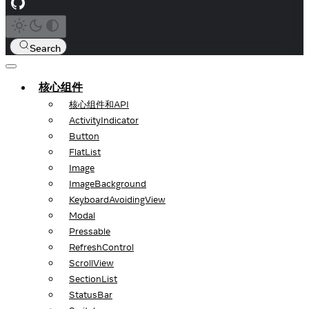
Search
核心组件
核心组件和API
ActivityIndicator
Button
FlatList
Image
ImageBackground
KeyboardAvoidingView
Modal
Pressable
RefreshControl
ScrollView
SectionList
StatusBar