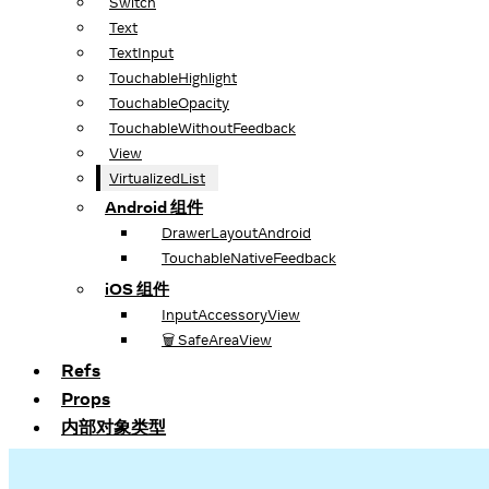
Switch
Text
TextInput
TouchableHighlight
TouchableOpacity
TouchableWithoutFeedback
View
VirtualizedList
Android 组件
DrawerLayoutAndroid
TouchableNativeFeedback
iOS 组件
InputAccessoryView
🗑️ SafeAreaView
Refs
Props
内部对象类型