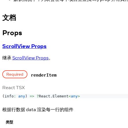
文档
Props
ScrollView Props
继承
ScrollView Props
。
Required
renderItem
React TSX
(
info
:
any
)
=>
?
React
.
Element
<
any
>
根据行数据 data 渲染每一行的组件
类型