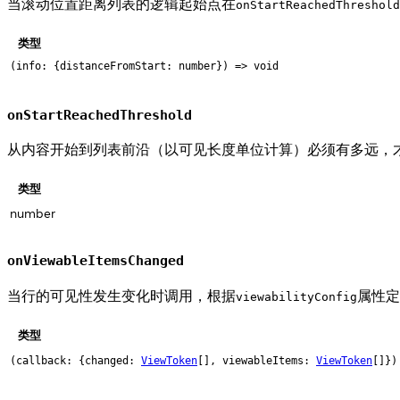
当滚动位置距离列表的逻辑起始点在
onStartReachedThreshold
类型
(info: {distanceFromStart: number}) => void
onStartReachedThreshold
从内容开始到列表前沿（以可见长度单位计算）必须有多远，
类型
number
onViewableItemsChanged
当行的可见性发生变化时调用，根据
属性定
viewabilityConfig
类型
(callback: {changed:
ViewToken
[], viewableItems:
ViewToken
[]})