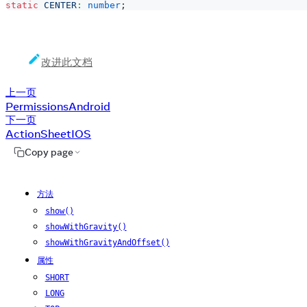
static
CENTER
:
number
;
改进此文档
上一页
PermissionsAndroid
下一页
ActionSheetIOS
Copy page
方法
show()
showWithGravity()
showWithGravityAndOffset()
属性
SHORT
LONG