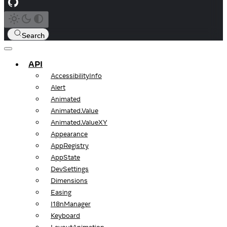
Search
API
AccessibilityInfo
Alert
Animated
Animated.Value
Animated.ValueXY
Appearance
AppRegistry
AppState
DevSettings
Dimensions
Easing
I18nManager
Keyboard