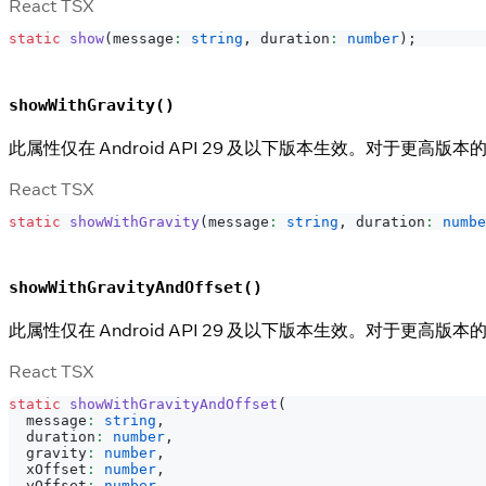
React TSX
static
show
(
message
:
string
,
 duration
:
number
)
;
showWithGravity()
此属性仅在 Android API 29 及以下版本生效。对于更高版本的 A
React TSX
static
showWithGravity
(
message
:
string
,
 duration
:
numbe
showWithGravityAndOffset()
此属性仅在 Android API 29 及以下版本生效。对于更高版本的 A
React TSX
static
showWithGravityAndOffset
(
  message
:
string
,
  duration
:
number
,
  gravity
:
number
,
  xOffset
:
number
,
  yOffset
:
number
,