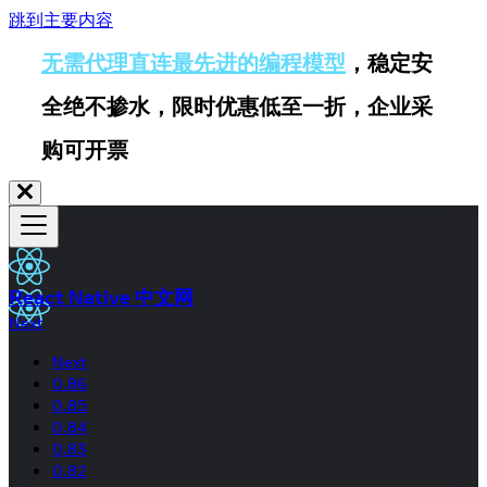
跳到主要内容
无需代理直连最先进的编程模型
，稳定安
全绝不掺水，限时优惠低至一折，企业采
购可开票
React Native 中文网
Next
Next
0.86
0.85
0.84
0.83
0.82