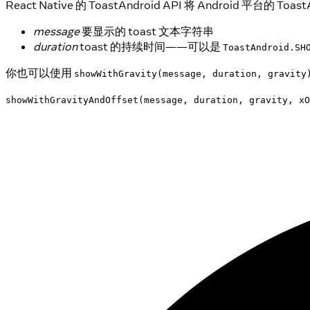
React Native 的 ToastAndroid API 将 Android 平台
message
要显示的 toast 文本字符串
duration
toast 的持续时间——可以是
ToastAndroid.SH
你也可以使用
showWithGravity(message, duration, gravity
showWithGravityAndOffset(message, duration, gravity, xO