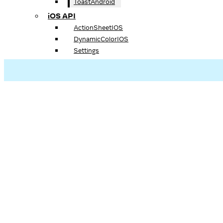
ToastAndroid
iOS API
ActionSheetIOS
DynamicColorIOS
Settings