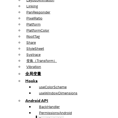
LayoutAnimation
Linking
PanResponder
PixelRatio
Platform
PlatformColor
RootTag
Share
StyleSheet
Systrace
变换（Transform）
Vibration
全局变量
Hooks
useColorScheme
useWindowDimensions
Android API
BackHandler
PermissionsAndroid