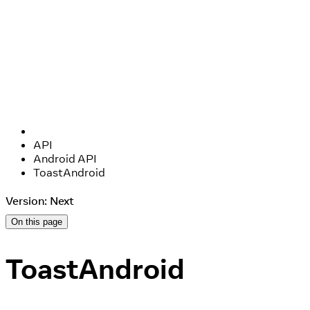
API
Android API
ToastAndroid
Version: Next
On this page
ToastAndroid