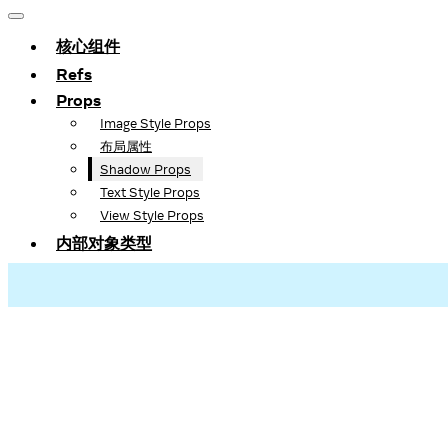
核心组件
Refs
Props
Image Style Props
布局属性
Shadow Props
Text Style Props
View Style Props
内部对象类型