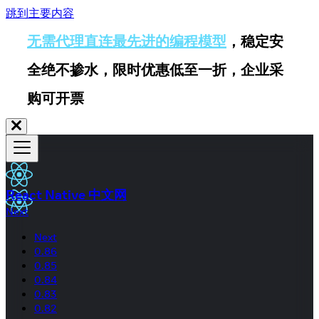
跳到主要内容
无需代理直连最先进的编程模型
，稳定安
全绝不掺水，限时优惠低至一折，企业采
购可开票
React Native 中文网
Next
Next
0.86
0.85
0.84
0.83
0.82