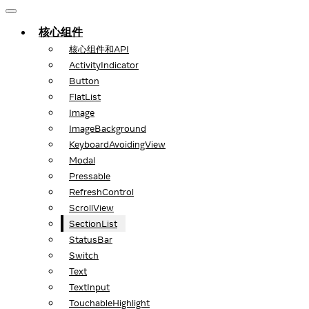
核心组件
核心组件和API
ActivityIndicator
Button
FlatList
Image
ImageBackground
KeyboardAvoidingView
Modal
Pressable
RefreshControl
ScrollView
SectionList
StatusBar
Switch
Text
TextInput
TouchableHighlight