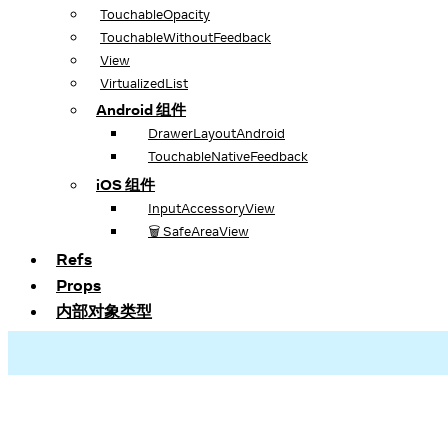
TouchableOpacity
TouchableWithoutFeedback
View
VirtualizedList
Android 组件
DrawerLayoutAndroid
TouchableNativeFeedback
iOS 组件
InputAccessoryView
🗑️ SafeAreaView
Refs
Props
内部对象类型