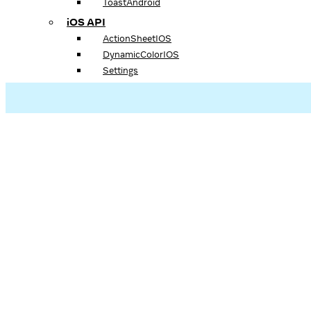
ToastAndroid
iOS API
ActionSheetIOS
DynamicColorIOS
Settings