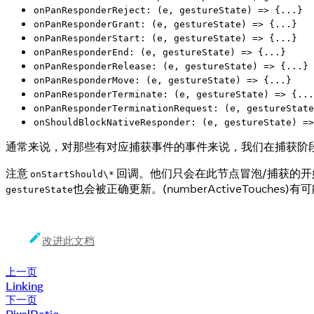
onPanResponderReject: (e, gestureState) => {...}
onPanResponderGrant: (e, gestureState) => {...}
onPanResponderStart: (e, gestureState) => {...}
onPanResponderEnd: (e, gestureState) => {...}
onPanResponderRelease: (e, gestureState) => {...}
onPanResponderMove: (e, gestureState) => {...}
onPanResponderTerminate: (e, gestureState) => {...
onPanResponderTerminationRequest: (e, gestureState
onShouldBlockNativeResponder: (e, gestureState) =>
通常来说，对那些有对应捕获事件的事件来说，我们在捕获阶
注意
回调。他们只会在此节点冒泡/捕获的开
onStartShould\*
也会被正确更新。(numberActiveTouc
gestureState
改进此文档
上一页
Linking
下一页