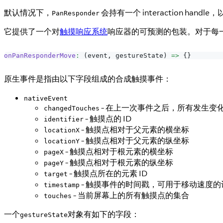
默认情况下，
会持有一个 interaction han
PanResponder
它提供了一个对
触摸响应系统
响应器的可预测的包装。对于每
onPanResponderMove
:
(
event
,
 gestureState
)
=>
{
}
原生事件是指由以下字段组成的合成触摸事件：
nativeEvent
- 在上一次事件之后，所有发生
changedTouches
- 触摸点的 ID
identifier
- 触摸点相对于父元素的横坐标
locationX
- 触摸点相对于父元素的纵坐标
locationY
- 触摸点相对于根元素的横坐标
pageX
- 触摸点相对于根元素的纵坐标
pageY
- 触摸点所在的元素 ID
target
- 触摸事件的时间戳，可用于移动速度的
timestamp
- 当前屏幕上的所有触摸点的集合
touches
一个
对象有如下的字段：
gestureState