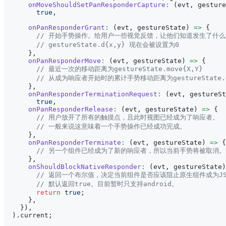
onMoveShouldSetPanResponderCapture
:
(
evt
,
 gesture
true
,
onPanResponderGrant
:
(
evt
,
 gestureState
)
=>
{
// 开始手势操作。给用户一些视觉反馈，让他们知道发生了什
// gestureState.d{x,y} 现在会被设置为0
}
,
onPanResponderMove
:
(
evt
,
 gestureState
)
=>
{
// 最近一次的移动距离为gestureState.move{X,Y}
// 从成为响应者开始时的累计手势移动距离为gestureState.d
}
,
onPanResponderTerminationRequest
:
(
evt
,
 gestureSt
true
,
onPanResponderRelease
:
(
evt
,
 gestureState
)
=>
{
// 用户放开了所有的触摸点，且此时视图已经成为了响应者。
// 一般来说这意味着一个手势操作已经成功完成。
}
,
onPanResponderTerminate
:
(
evt
,
 gestureState
)
=>
{
// 另一个组件已经成为了新的响应者，所以当前手势将被取消。
}
,
onShouldBlockNativeResponder
:
(
evt
,
 gestureState
)
// 返回一个布尔值，决定当前组件是否应该阻止原生组件成为J
// 默认返回true。目前暂时只支持android。
return
true
;
}
,
}
)
,
)
.
current
;