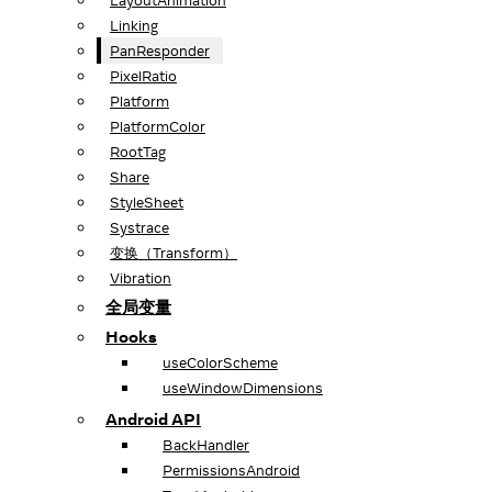
LayoutAnimation
Linking
PanResponder
PixelRatio
Platform
PlatformColor
RootTag
Share
StyleSheet
Systrace
变换（Transform）
Vibration
全局变量
Hooks
useColorScheme
useWindowDimensions
Android API
BackHandler
PermissionsAndroid