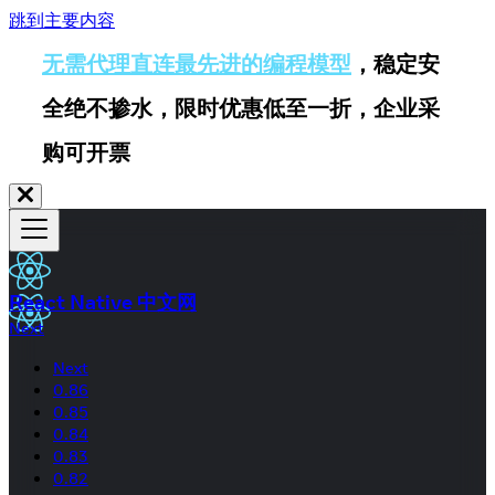
跳到主要内容
无需代理直连最先进的编程模型
，稳定安
全绝不掺水，限时优惠低至一折，企业采
购可开票
React Native 中文网
Next
Next
0.86
0.85
0.84
0.83
0.82