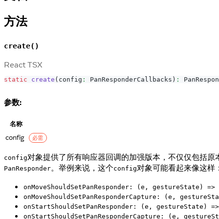
方法
create()
React TSX
static
create
(
config
:
PanResponderCallbacks
)
:
PanRespon
参数:
名称
config
必需
对象提供了所有响应器回调的加强版本，不仅仅包括原
config
。举例来说，这个
对象可能看起来像这样
PanResponder
config
onMoveShouldSetPanResponder: (e, gestureState) => 
onMoveShouldSetPanResponderCapture: (e, gestureSta
onStartShouldSetPanResponder: (e, gestureState) =>
onStartShouldSetPanResponderCapture: (e, gestureSt