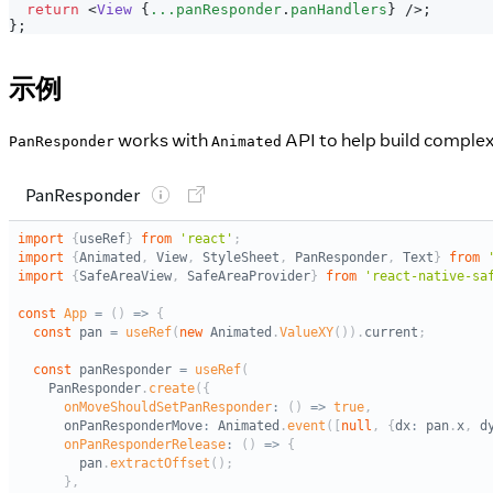
return
<
View
{
...
panResponder
.
panHandlers
}
/>
;
}
;
示例
works with
API to help build complex
PanResponder
Animated