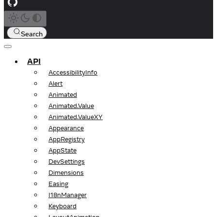
Search
API
AccessibilityInfo
Alert
Animated
Animated.Value
Animated.ValueXY
Appearance
AppRegistry
AppState
DevSettings
Dimensions
Easing
I18nManager
Keyboard