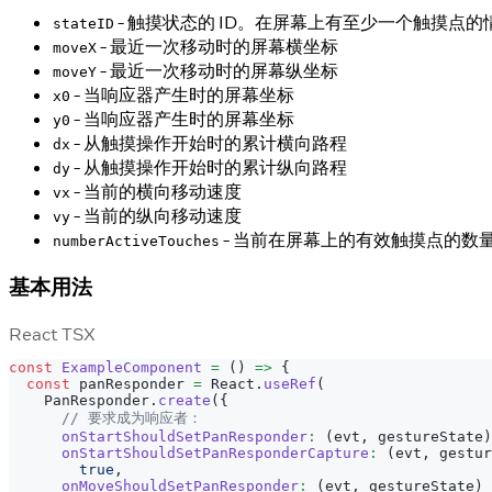
- 触摸状态的 ID。在屏幕上有至少一个触摸点的
stateID
- 最近一次移动时的屏幕横坐标
moveX
- 最近一次移动时的屏幕纵坐标
moveY
- 当响应器产生时的屏幕坐标
x0
- 当响应器产生时的屏幕坐标
y0
- 从触摸操作开始时的累计横向路程
dx
- 从触摸操作开始时的累计纵向路程
dy
- 当前的横向移动速度
vx
- 当前的纵向移动速度
vy
- 当前在屏幕上的有效触摸点的数
numberActiveTouches
基本用法
React TSX
const
ExampleComponent
=
(
)
=>
{
const
 panResponder 
=
React
.
useRef
(
PanResponder
.
create
(
{
// 要求成为响应者：
onStartShouldSetPanResponder
:
(
evt
,
 gestureState
)
onStartShouldSetPanResponderCapture
:
(
evt
,
 gestur
true
,
onMoveShouldSetPanResponder
:
(
evt
,
 gestureState
)