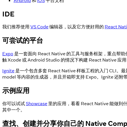
Android
和
iOS
平台文档
IDE
我们推荐使用
VS Code
编辑器，以及它方便好用的
React Na
可尝试的平台
Expo
是一套面向 React Native 的工具与服务框架，
触 Xcode 或 Android Studio 的情况下构建 React 
Ignite
是一个包含多套 React Native 样板工程的入门 CLI。最新版
model 等内容的生成器，并且开箱即支持 Expo。Ignit
示例应用
你可以试试
Showcase
里的应用，看看 React Native 能
其中一个。
查找、创建并分享你自己的 Native Compone