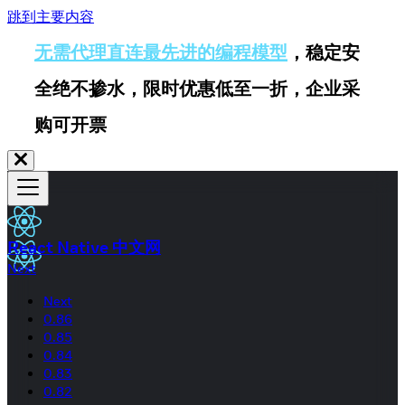
跳到主要内容
无需代理直连最先进的编程模型
，稳定安
全绝不掺水，限时优惠低至一折，企业采
购可开票
React Native 中文网
Next
Next
0.86
0.85
0.84
0.83
0.82