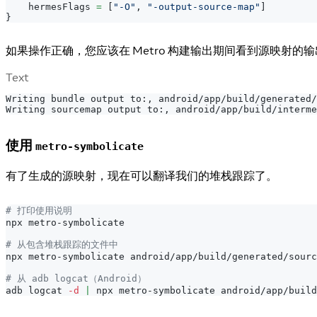
    hermesFlags 
=
[
"-O"
,
"-output-source-map"
]
}
如果操作正确，您应该在 Metro 构建输出期间看到源映射的
Text
Writing bundle output to:, android/app/build/generated/
Writing sourcemap output to:, android/app/build/interme
使用
metro-symbolicate
有了生成的源映射，现在可以翻译我们的堆栈跟踪了。
# 打印使用说明
npx metro-symbolicate
# 从包含堆栈跟踪的文件中
npx metro-symbolicate android/app/build/generated/sourc
# 从 adb logcat（Android）
adb logcat 
-d
|
 npx metro-symbolicate android/app/build