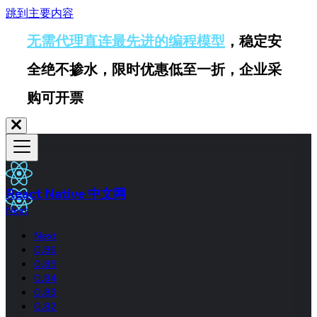
跳到主要内容
无需代理直连最先进的编程模型
，稳定安
全绝不掺水，限时优惠低至一折，企业采
购可开票
React Native 中文网
Next
Next
0.86
0.85
0.84
0.83
0.82