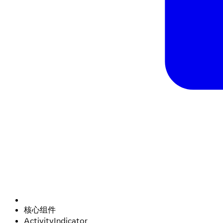
核心组件
ActivityIndicator