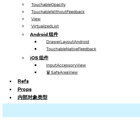
TouchableOpacity
TouchableWithoutFeedback
View
VirtualizedList
Android 组件
DrawerLayoutAndroid
TouchableNativeFeedback
iOS 组件
InputAccessoryView
🗑️ SafeAreaView
Refs
Props
内部对象类型