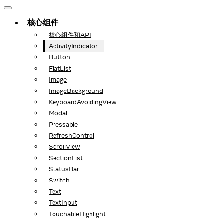
核心组件
核心组件和API
ActivityIndicator
Button
FlatList
Image
ImageBackground
KeyboardAvoidingView
Modal
Pressable
RefreshControl
ScrollView
SectionList
StatusBar
Switch
Text
TextInput
TouchableHighlight