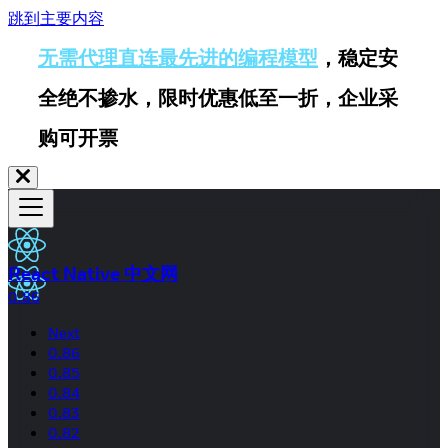
跳到主要内容
无需代理直连最先进的编程模型
，稳定安
全绝不掺水，限时优惠低至一折，企业采
购可开票
React Native 中文网
0.86
Next
0.86
0.85
0.84
0.83
0.82