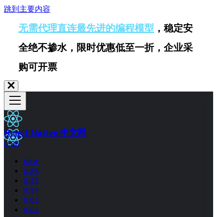
跳到主要内容
无需代理直连最先进的编程模型
，稳定安
全绝不掺水，限时优惠低至一折，企业采
购可开票
React Native 中文网
0.86
Next
0.86
0.85
0.84
0.83
0.82