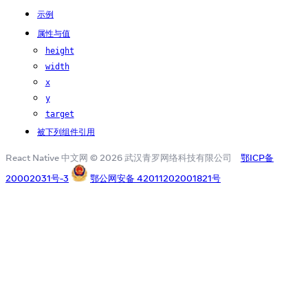
示例
属性与值
height
width
x
y
target
被下列组件引用
React Native 中文网 © 2026 武汉青罗网络科技有限公司
鄂ICP备
20002031号-3
鄂公网安备 42011202001821号