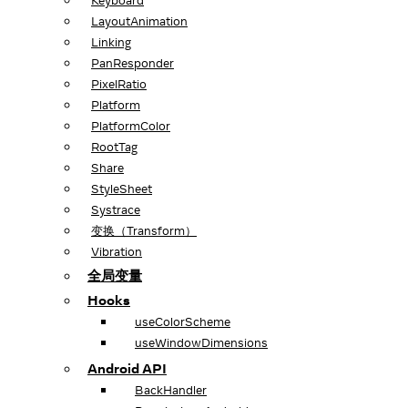
Keyboard
LayoutAnimation
Linking
PanResponder
PixelRatio
Platform
PlatformColor
RootTag
Share
StyleSheet
Systrace
变换（Transform）
Vibration
全局变量
Hooks
useColorScheme
useWindowDimensions
Android API
BackHandler