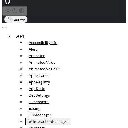
Search
API
AccessibilityInfo
Alert
Animated
Animated.Value
Animated.ValueXY
Appearance
AppRegistry
AppState
DevSettings
Dimensions
Easing
I18nManager
🗑️ InteractionManager