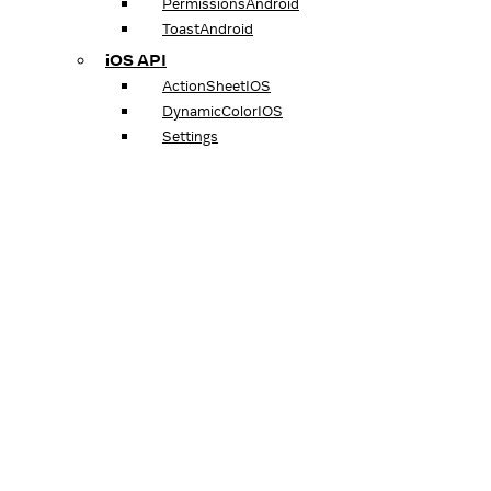
PermissionsAndroid
ToastAndroid
iOS API
ActionSheetIOS
DynamicColorIOS
Settings