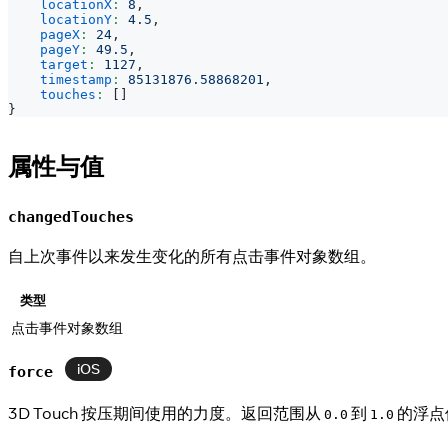
locationX
:
8
,
locationY
:
4.5
,
pageX
:
24
,
pageY
:
49.5
,
target
:
1127
,
timestamp
:
85131876.58868201
,
touches
:
[
]
}
属性与值
changedTouches
自上次事件以来发生变化的所有点击事件对象数组。
类型
点击事件对象数组
iOS
force
3D Touch 按压期间使用的力度。返回范围从
到
的浮点
0.0
1.0