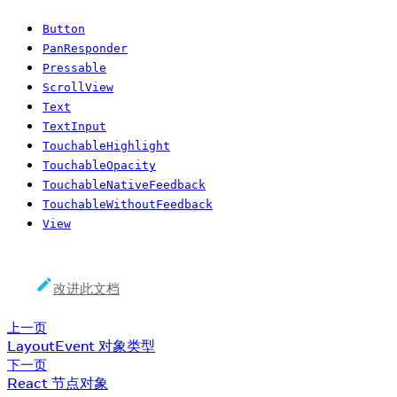
Button
PanResponder
Pressable
ScrollView
Text
TextInput
TouchableHighlight
TouchableOpacity
TouchableNativeFeedback
TouchableWithoutFeedback
View
改进此文档
上一页
LayoutEvent 对象类型
下一页
React 节点对象