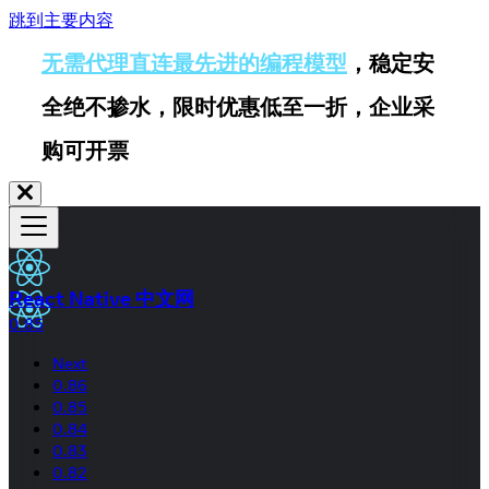
跳到主要内容
无需代理直连最先进的编程模型
，稳定安
全绝不掺水，限时优惠低至一折，企业采
购可开票
React Native 中文网
0.85
Next
0.86
0.85
0.84
0.83
0.82