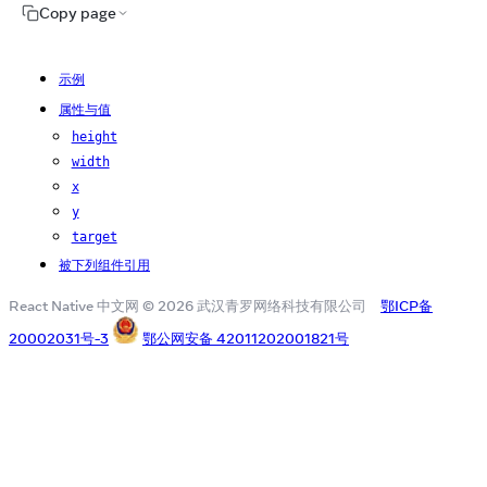
Copy page
示例
属性与值
height
width
x
y
target
被下列组件引用
React Native 中文网 © 2026 武汉青罗网络科技有限公司
鄂ICP备
20002031号-3
鄂公网安备 42011202001821号