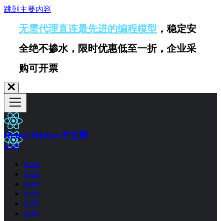
跳到主要内容
无需代理直连最先进的编程模型
，稳定安
全绝不掺水，限时优惠低至一折，企业采
购可开票
React Native 中文网
0.85
Next
0.86
0.85
0.84
0.83
0.82