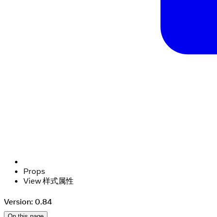
Props
View 样式属性
Version: 0.84
On this page