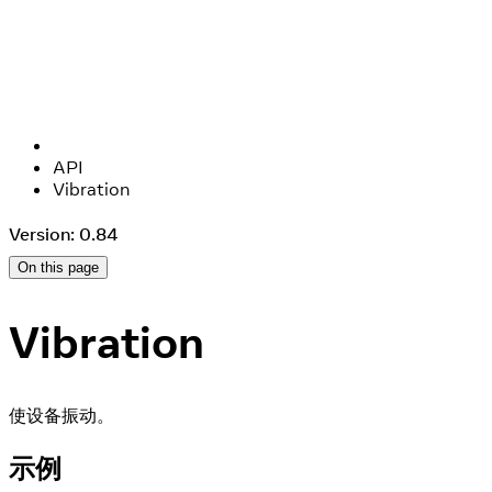
API
Vibration
Version: 0.84
On this page
Vibration
使设备振动。
示例