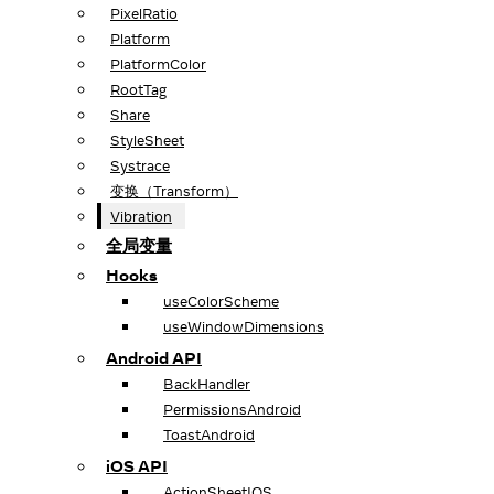
PixelRatio
Platform
PlatformColor
RootTag
Share
StyleSheet
Systrace
变换（Transform）
Vibration
全局变量
Hooks
useColorScheme
useWindowDimensions
Android API
BackHandler
PermissionsAndroid
ToastAndroid
iOS API
ActionSheetIOS