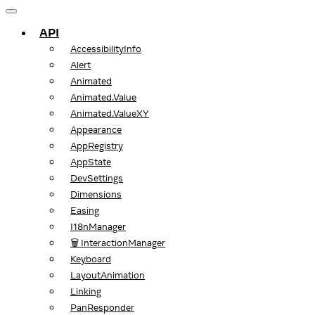
API
AccessibilityInfo
Alert
Animated
Animated.Value
Animated.ValueXY
Appearance
AppRegistry
AppState
DevSettings
Dimensions
Easing
I18nManager
🗑️ InteractionManager
Keyboard
LayoutAnimation
Linking
PanResponder