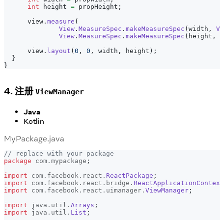
int
 height 
=
 propHeight
;
      view
.
measure
(
View
.
MeasureSpec
.
makeMeasureSpec
(
width
,
V
View
.
MeasureSpec
.
makeMeasureSpec
(
height
,
      view
.
layout
(
0
,
0
,
 width
,
 height
)
;
}
}
4. 注册
ViewManager
Java
Kotlin
MyPackage.java
// replace with your package
package
com
.
mypackage
;
import
com
.
facebook
.
react
.
ReactPackage
;
import
com
.
facebook
.
react
.
bridge
.
ReactApplicationContex
import
com
.
facebook
.
react
.
uimanager
.
ViewManager
;
import
java
.
util
.
Arrays
;
import
java
.
util
.
List
;