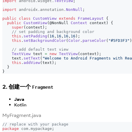
import
android
.
widget
.
TextView
;
import
androidx
.
annotation
.
NonNull
;
public
class
CustomView
extends
FrameLayout
{
public
CustomView
(
@NonNull
Context
 context
)
{
super
(
context
)
;
// set padding and background color
this
.
setPadding
(
16
,
16
,
16
,
16
)
;
this
.
setBackgroundColor
(
Color
.
parseColor
(
"#5FD3F3"
)
// add default text view
TextView
 text 
=
new
TextView
(
context
)
;
    text
.
setText
(
"Welcome to Android Fragments with Rea
this
.
addView
(
text
)
;
}
}
2. 创建一个
Fragment
Java
Kotlin
MyFragment.java
// replace with your package
package
com
.
mypackage
;