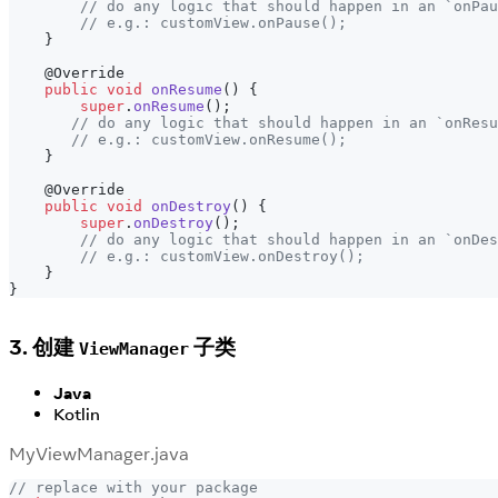
// do any logic that should happen in an `onPau
// e.g.: customView.onPause();
}
@Override
public
void
onResume
(
)
{
super
.
onResume
(
)
;
// do any logic that should happen in an `onResu
// e.g.: customView.onResume();
}
@Override
public
void
onDestroy
(
)
{
super
.
onDestroy
(
)
;
// do any logic that should happen in an `onDes
// e.g.: customView.onDestroy();
}
}
3. 创建
子类
ViewManager
Java
Kotlin
MyViewManager.java
// replace with your package