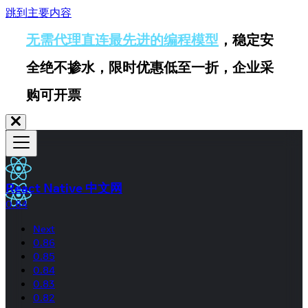
跳到主要内容
无需代理直连最先进的编程模型
，稳定安
全绝不掺水，限时优惠低至一折，企业采
购可开票
React Native 中文网
0.84
Next
0.86
0.85
0.84
0.83
0.82