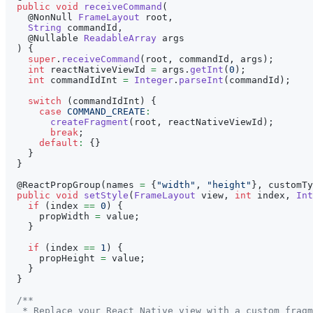
public
void
receiveCommand
(
@NonNull
FrameLayout
 root
,
String
 commandId
,
@Nullable
ReadableArray
 args
)
{
super
.
receiveCommand
(
root
,
 commandId
,
 args
)
;
int
 reactNativeViewId 
=
 args
.
getInt
(
0
)
;
int
 commandIdInt 
=
Integer
.
parseInt
(
commandId
)
;
switch
(
commandIdInt
)
{
case
COMMAND_CREATE
:
createFragment
(
root
,
 reactNativeViewId
)
;
break
;
default
:
{
}
}
}
@ReactPropGroup
(
names 
=
{
"width"
,
"height"
}
,
 customTy
public
void
setStyle
(
FrameLayout
 view
,
int
 index
,
Int
if
(
index 
==
0
)
{
      propWidth 
=
 value
;
}
if
(
index 
==
1
)
{
      propHeight 
=
 value
;
}
}
/**
   * Replace your React Native view with a custom fragm