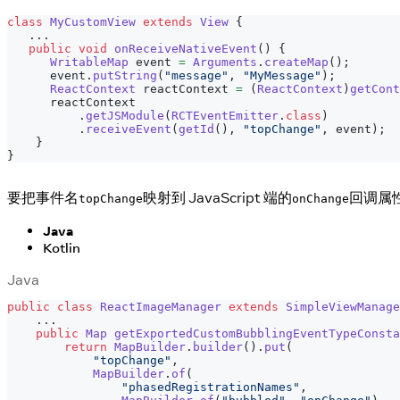
class
MyCustomView
extends
View
{
.
.
.
public
void
onReceiveNativeEvent
(
)
{
WritableMap
 event 
=
Arguments
.
createMap
(
)
;
      event
.
putString
(
"message"
,
"MyMessage"
)
;
ReactContext
 reactContext 
=
(
ReactContext
)
getCont
      reactContext
.
getJSModule
(
RCTEventEmitter
.
class
)
.
receiveEvent
(
getId
(
)
,
"topChange"
,
 event
)
;
}
}
要把事件名
映射到 JavaScript 端的
回调属
topChange
onChange
Java
Kotlin
Java
public
class
ReactImageManager
extends
SimpleViewManage
.
.
.
public
Map
getExportedCustomBubblingEventTypeConsta
return
MapBuilder
.
builder
(
)
.
put
(
"topChange"
,
MapBuilder
.
of
(
"phasedRegistrationNames"
,