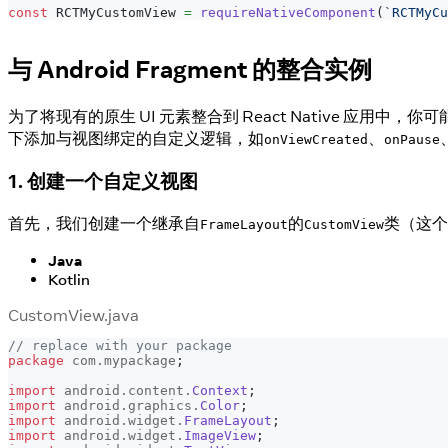
const
RCTMyCustomView
=
requireNativeComponent
(
`
RCTMyCu
与 Android Fragment 的整合实例
为了将现有的原生 UI 元素整合到 React Native 应用中，你
下添加与视图绑定的自定义逻辑，如
、
onViewCreated
onPause
1. 创建一个自定义视图
首先，我们创建一个继承自
的
类（这个
FrameLayout
CustomView
Java
Kotlin
CustomView.java
// replace with your package
package
com
.
mypackage
;
import
android
.
content
.
Context
;
import
android
.
graphics
.
Color
;
import
android
.
widget
.
FrameLayout
;
import
android
.
widget
.
ImageView
;