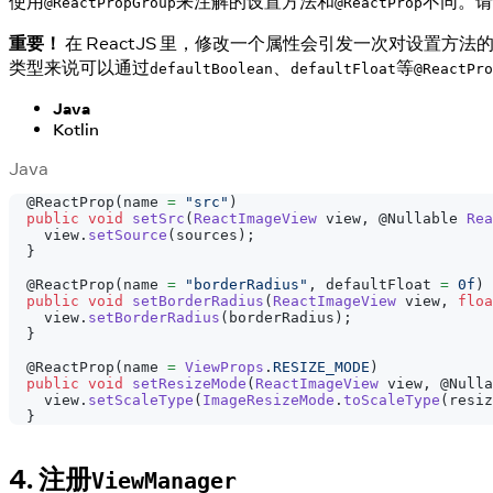
使用
来注解的设置方法和
不同。请
@ReactPropGroup
@ReactProp
重要！
在 ReactJS 里，修改一个属性会引发一次对设置
类型来说可以通过
、
等
defaultBoolean
defaultFloat
@ReactPro
Java
Kotlin
Java
@ReactProp
(
name 
=
"src"
)
public
void
setSrc
(
ReactImageView
 view
,
@Nullable
Rea
    view
.
setSource
(
sources
)
;
}
@ReactProp
(
name 
=
"borderRadius"
,
 defaultFloat 
=
0f
)
public
void
setBorderRadius
(
ReactImageView
 view
,
floa
    view
.
setBorderRadius
(
borderRadius
)
;
}
@ReactProp
(
name 
=
ViewProps
.
RESIZE_MODE
)
public
void
setResizeMode
(
ReactImageView
 view
,
@Nulla
    view
.
setScaleType
(
ImageResizeMode
.
toScaleType
(
resiz
}
4. 注册
ViewManager