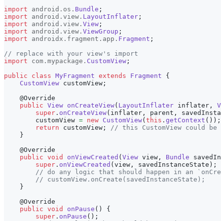
import
android
.
os
.
Bundle
;
import
android
.
view
.
LayoutInflater
;
import
android
.
view
.
View
;
import
android
.
view
.
ViewGroup
;
import
androidx
.
fragment
.
app
.
Fragment
;
// replace with your view's import
import
com
.
mypackage
.
CustomView
;
public
class
MyFragment
extends
Fragment
{
CustomView
 customView
;
@Override
public
View
onCreateView
(
LayoutInflater
 inflater
,
V
super
.
onCreateView
(
inflater
,
 parent
,
 savedInsta
        customView 
=
new
CustomView
(
this
.
getContext
(
)
)
;
return
 customView
;
// this CustomView could be 
}
@Override
public
void
onViewCreated
(
View
 view
,
Bundle
 savedIn
super
.
onViewCreated
(
view
,
 savedInstanceState
)
;
// do any logic that should happen in an `onCre
// customView.onCreate(savedInstanceState);
}
@Override
public
void
onPause
(
)
{
super
.
onPause
(
)
;