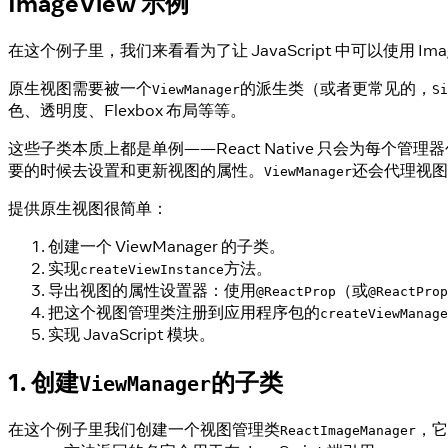
ImageView 示例
在这个例子里，我们来看看为了让 JavaScript 中可以使用 I
原生视图需要被一个
的派生类（或者更常见的，
ViewManager
Si
色、透明度、Flexbox 布局等等。
这些子类本质上都是单例——React Native 只会为每个
要的时候去设置和更新视图的属性。
还会代理视图的
ViewManager
提供原生视图很简单：
创建一个 ViewManager 的子类。
实现
方法。
createViewInstance
导出视图的属性设置器：使用
（或
@ReactProp
@ReactProp
把这个视图管理类注册到应用程序包的
createViewManage
实现 JavaScript 模块。
1. 创建
的子类
ViewManager
在这个例子里我们创建一个视图管理类
，它
ReactImageManager