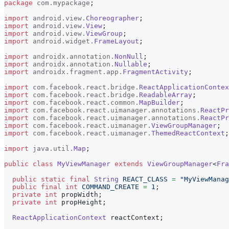
package
com
.
mypackage
;
import
android
.
view
.
Choreographer
;
import
android
.
view
.
View
;
import
android
.
view
.
ViewGroup
;
import
android
.
widget
.
FrameLayout
;
import
androidx
.
annotation
.
NonNull
;
import
androidx
.
annotation
.
Nullable
;
import
androidx
.
fragment
.
app
.
FragmentActivity
;
import
com
.
facebook
.
react
.
bridge
.
ReactApplicationContex
import
com
.
facebook
.
react
.
bridge
.
ReadableArray
;
import
com
.
facebook
.
react
.
common
.
MapBuilder
;
import
com
.
facebook
.
react
.
uimanager
.
annotations
.
ReactPr
import
com
.
facebook
.
react
.
uimanager
.
annotations
.
ReactPr
import
com
.
facebook
.
react
.
uimanager
.
ViewGroupManager
;
import
com
.
facebook
.
react
.
uimanager
.
ThemedReactContext
;
import
java
.
util
.
Map
;
public
class
MyViewManager
extends
ViewGroupManager
<
Fra
public
static
final
String
REACT_CLASS
=
"MyViewManag
public
final
int
COMMAND_CREATE
=
1
;
private
int
 propWidth
;
private
int
 propHeight
;
ReactApplicationContext
 reactContext
;