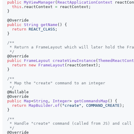
public
MyViewManager
(
ReactApplicationContext
 reactCon
this
.
reactContext 
=
 reactContext
;
}
@Override
public
String
getName
(
)
{
return
REACT_CLASS
;
}
/**
   * Return a FrameLayout which will later hold the Fra
   */
@Override
public
FrameLayout
createViewInstance
(
ThemedReactCont
return
new
FrameLayout
(
reactContext
)
;
}
/**
   * Map the "create" command to an integer
   */
@Nullable
@Override
public
Map
<
String
,
Integer
>
getCommandsMap
(
)
{
return
MapBuilder
.
of
(
"create"
,
COMMAND_CREATE
)
;
}
/**
   * Handle "create" command (called from JS) and call 
   */
@Override