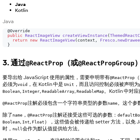
Java
Kotlin
Java
@Override
public
ReactImageView
createViewInstance
(
ThemedReactC
return
new
ReactImageView
(
context
,
Fresco
.
newDrawee
}
3. 通过
（或
@ReactProp
@ReactPropGroup
要导出给 JavaScript 使用的属性，需要申明带有
（
@ReactProp
必须为
，在 Kotlin 中是
，而且访问控制必须被声明为
void
Unit
,
,
,
。Kotlin 中
Boolean
Integer
ReadableArray
ReadableMap
注解必须包含一个字符串类型的参数
。这个参数
@ReactProp
name
除了
，
注解还接受这些可选的参数：
name
@ReactProp
defaultBo
,
,
），这些值会被传递给 setter 方法，以
Boolean
Int
Float
时，
会作为默认值提供给方法。
null