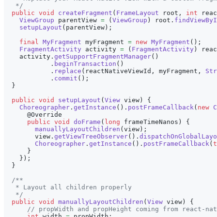
   */
public
void
createFragment
(
FrameLayout
 root
,
int
 reac
ViewGroup
 parentView 
=
(
ViewGroup
)
 root
.
findViewByI
setupLayout
(
parentView
)
;
final
MyFragment
 myFragment 
=
new
MyFragment
(
)
;
FragmentActivity
 activity 
=
(
FragmentActivity
)
 reac
    activity
.
getSupportFragmentManager
(
)
.
beginTransaction
(
)
.
replace
(
reactNativeViewId
,
 myFragment
,
Str
.
commit
(
)
;
}
public
void
setupLayout
(
View
 view
)
{
Choreographer
.
getInstance
(
)
.
postFrameCallback
(
new
C
@Override
public
void
doFrame
(
long
 frameTimeNanos
)
{
manuallyLayoutChildren
(
view
)
;
        view
.
getViewTreeObserver
(
)
.
dispatchOnGlobalLayo
Choreographer
.
getInstance
(
)
.
postFrameCallback
(
t
}
}
)
;
}
/**
   * Layout all children properly
   */
public
void
manuallyLayoutChildren
(
View
 view
)
{
// propWidth and propHeight coming from react-nat
int
 width 
=
 propWidth
;