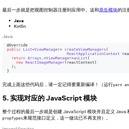
最后一步就是把视图控制器注册到应用中。这和
原生模块
的注
Java
Kotlin
Java
@Override
public
List
<
ViewManager
>
createViewManagers
(
ReactApplicationContext
 rea
return
Arrays
.
<
ViewManager
>
asList
(
new
ReactImageManager
(
reactContext
)
)
;
}
完成上面这些代码后，请一定记得要重新编译！（运行
yarn an
5. 实现对应的 JavaScript 模块
整个过程的最后一步就是创建 JavaScript 模块并且定义 Jav
来规范接口定义，这一做法已不再支持）。
propTypes
ImageView.tsx