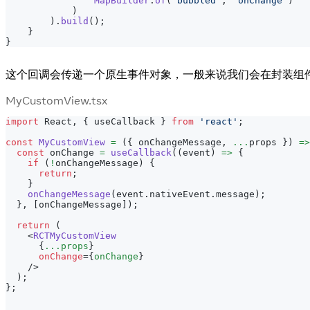
MapBuilder
.
of
(
"bubbled"
,
"onChange"
)
)
)
.
build
(
)
;
}
}
这个回调会传递一个原生事件对象，一般来说我们会在封装组
MyCustomView.tsx
import
React
,
{
 useCallback 
}
from
'react'
;
const
MyCustomView
=
(
{
 onChangeMessage
,
...
props 
}
)
=>
const
 onChange 
=
useCallback
(
(
event
)
=>
{
if
(
!
onChangeMessage
)
{
return
;
}
onChangeMessage
(
event
.
nativeEvent
.
message
)
;
}
,
[
onChangeMessage
]
)
;
return
(
<
RCTMyCustomView
{
...
props
}
onChange
=
{
onChange
}
/>
)
;
}
;