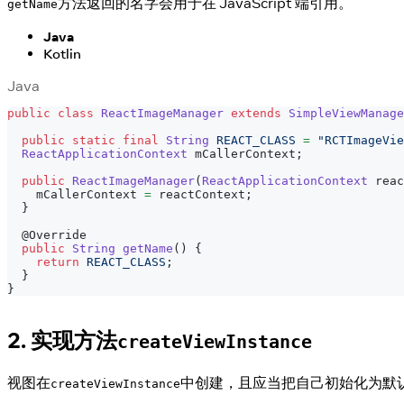
方法返回的名字会用于在 JavaScript 端引用。
getName
Java
Kotlin
Java
public
class
ReactImageManager
extends
SimpleViewManage
public
static
final
String
REACT_CLASS
=
"RCTImageVie
ReactApplicationContext
 mCallerContext
;
public
ReactImageManager
(
ReactApplicationContext
 reac
    mCallerContext 
=
 reactContext
;
}
@Override
public
String
getName
(
)
{
return
REACT_CLASS
;
}
}
2. 实现方法
createViewInstance
视图在
中创建，且应当把自己初始化为默
createViewInstance