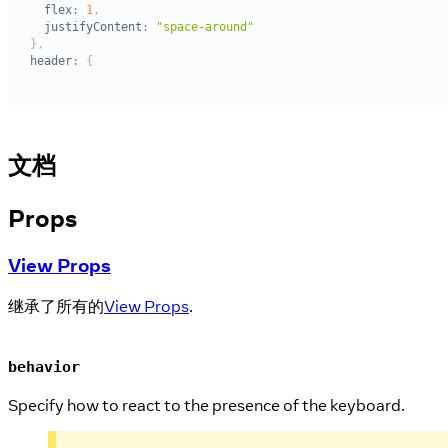
文档
Props
View Props
继承了所有的
View Props
.
behavior
Specify how to react to the presence of the keyboard.