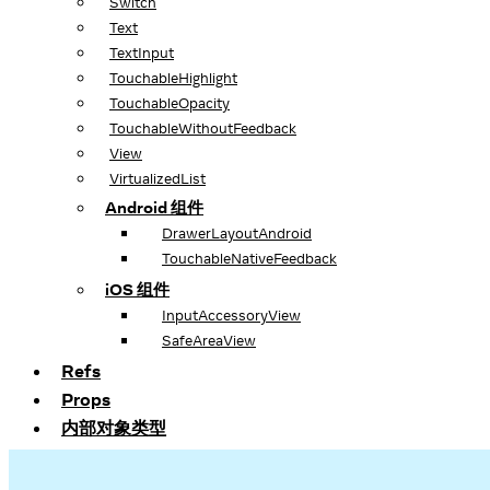
Switch
Text
TextInput
TouchableHighlight
TouchableOpacity
TouchableWithoutFeedback
View
VirtualizedList
Android 组件
DrawerLayoutAndroid
TouchableNativeFeedback
iOS 组件
InputAccessoryView
SafeAreaView
Refs
Props
内部对象类型