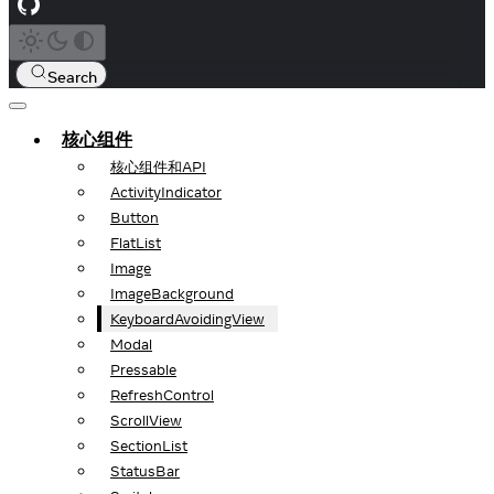
Search
核心组件
核心组件和API
ActivityIndicator
Button
FlatList
Image
ImageBackground
KeyboardAvoidingView
Modal
Pressable
RefreshControl
ScrollView
SectionList
StatusBar