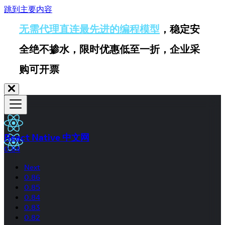
跳到主要内容
无需代理直连最先进的编程模型
，稳定安
全绝不掺水，限时优惠低至一折，企业采
购可开票
React Native 中文网
0.84
Next
0.86
0.85
0.84
0.83
0.82