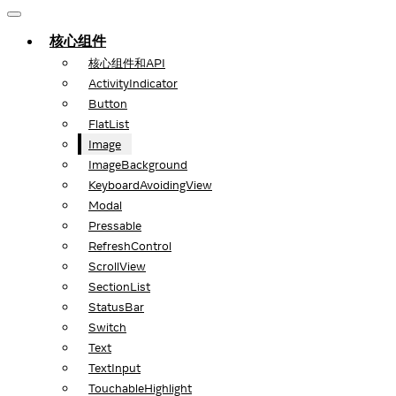
核心组件
核心组件和API
ActivityIndicator
Button
FlatList
Image
ImageBackground
KeyboardAvoidingView
Modal
Pressable
RefreshControl
ScrollView
SectionList
StatusBar
Switch
Text
TextInput
TouchableHighlight