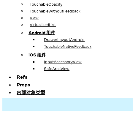
TouchableOpacity
TouchableWithoutFeedback
View
VirtualizedList
Android 组件
DrawerLayoutAndroid
TouchableNativeFeedback
iOS 组件
InputAccessoryView
SafeAreaView
Refs
Props
内部对象类型