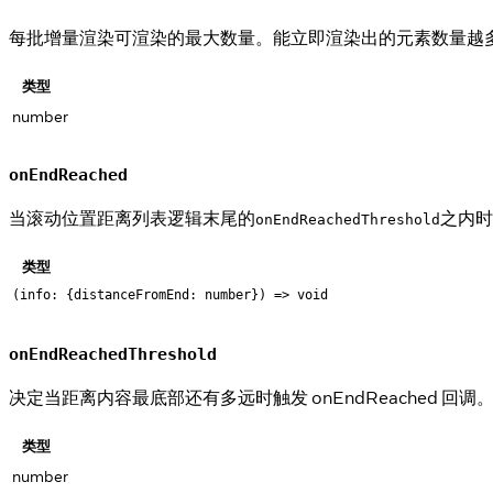
每批增量渲染可渲染的最大数量。能立即渲染出的元素数量越
类型
number
onEndReached
当滚动位置距离列表逻辑末尾的
之内时
onEndReachedThreshold
类型
(info: {distanceFromEnd: number}) => void
onEndReachedThreshold
决定当距离内容最底部还有多远时触发 onEndReached
类型
number