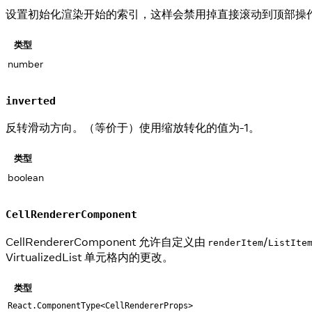
设置初始化渲染开始的索引，这样会禁用掉直接滚动到顶部操作优化，第一批
类型
number
inverted
反转滑动方向。（等价于）使用缩放转化的值为-1。
类型
boolean
CellRendererComponent
CellRendererComponent 允许自定义由
/
renderItem
ListIte
VirtualizedList 单元格内的更改。
类型
React.ComponentType<CellRendererProps>