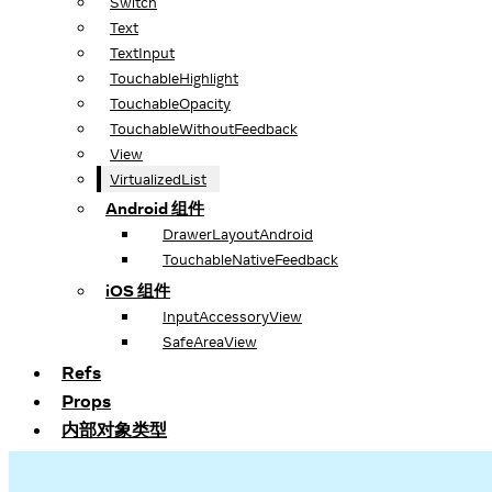
Switch
Text
TextInput
TouchableHighlight
TouchableOpacity
TouchableWithoutFeedback
View
VirtualizedList
Android 组件
DrawerLayoutAndroid
TouchableNativeFeedback
iOS 组件
InputAccessoryView
SafeAreaView
Refs
Props
内部对象类型