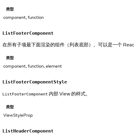
类型
component, function
ListFooterComponent
在所有子项最下面渲染的组件（列表底部）。可以是一个 Rea
类型
component, function, element
ListFooterComponentStyle
内部 View 的样式。
ListFooterComponent
类型
ViewStyleProp
ListHeaderComponent