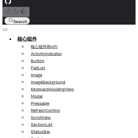
Search
核心组件
核心组件和API
ActivityIndicator
Button
FlatList
Image
ImageBackground
KeyboardAvoidingView
Modal
Pressable
RefreshControl
ScrollView
SectionList
StatusBar