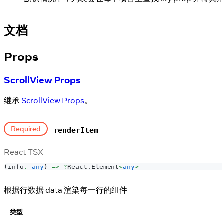
文档
Props
ScrollView Props
继承
ScrollView Props
。
Required
renderItem
React TSX
(
info
:
any
)
=>
?
React
.
Element
<
any
>
根据行数据 data 渲染每一行的组件
类型