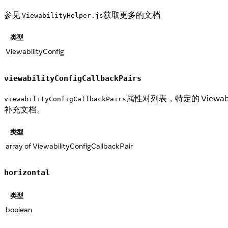
参见
获取更多的文档
ViewabilityHelper.js
类型
ViewabilityConfig
viewabilityConfigCallbackPairs
属性对列表，特定的 Viewabili
viewabilityConfigCallbackPairs
补充文档。
类型
array of ViewabilityConfigCallbackPair
horizontal
类型
boolean