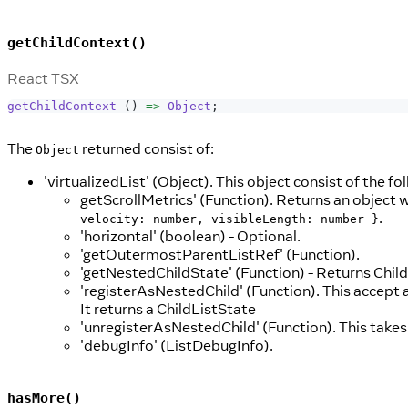
getChildContext()
React TSX
getChildContext
(
)
=>
Object
;
The
returned consist of:
Object
'virtualizedList' (Object). This object consist of the fo
getScrollMetrics' (Function). Returns an object 
.
velocity: number, visibleLength: number }
'horizontal' (boolean) - Optional.
'getOutermostParentListRef' (Function).
'getNestedChildState' (Function) - Returns Child
'registerAsNestedChild' (Function). This accept 
It returns a ChildListState
'unregisterAsNestedChild' (Function). This takes
'debugInfo' (ListDebugInfo).
hasMore()