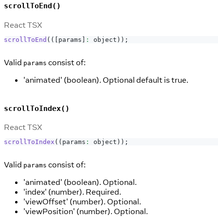
scrollToEnd()
React TSX
scrollToEnd
(
(
[
params
]
:
 object
)
)
;
Valid
consist of:
params
'animated' (boolean). Optional default is true.
scrollToIndex()
React TSX
scrollToIndex
(
(
params
:
 object
)
)
;
Valid
consist of:
params
'animated' (boolean). Optional.
'index' (number). Required.
'viewOffset' (number). Optional.
'viewPosition' (number). Optional.