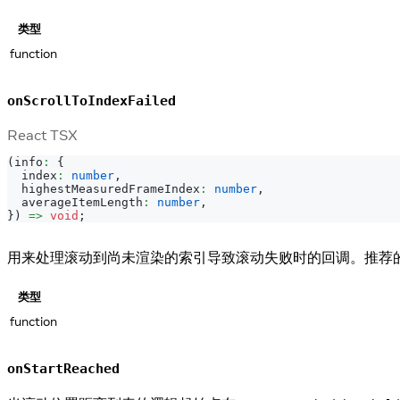
类型
function
onScrollToIndexFailed
React TSX
(
info
:
{
  index
:
number
,
  highestMeasuredFrameIndex
:
number
,
  averageItemLength
:
number
,
}
)
=>
void
;
用来处理滚动到尚未渲染的索引导致滚动失败时的回调。推荐
类型
function
onStartReached