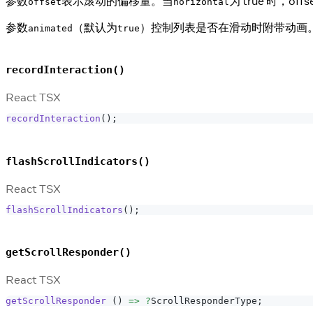
参数
表示滚动的偏移量。当
为 true 时，
offset
horizontal
参数
（默认为
）控制列表是否在滑动时附带动画
animated
true
recordInteraction()
React TSX
recordInteraction
(
)
;
flashScrollIndicators()
React TSX
flashScrollIndicators
(
)
;
getScrollResponder()
React TSX
getScrollResponder
(
)
=>
?
ScrollResponderType
;