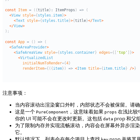
注意事项：
当内容滚动出渲染窗口外时，内部状态不会被保留。请确保你的
这是一个
，这意味着如果
在浅比较
PureComponent
props
你的 UI 可能不会在更改时更新。这包括
prop 和
data
为了限制内存并实现流畅滚动，内容会在屏幕外异步渲染
它。
默认情况下，列表会在每个项目上查找
prop 并将
key