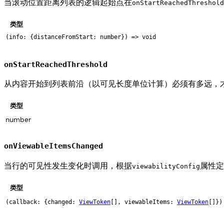
当滚动位置距离列表的逻辑起始点在
onStartReachedThreshold
类型
(info: {distanceFromStart: number}) => void
onStartReachedThreshold
从内容开始到列表前沿（以可见长度单位计算）必须有多远，
类型
number
onViewableItemsChanged
当行的可见性发生变化时调用，根据
属性定
viewabilityConfig
类型
(callback: {changed:
ViewToken
[], viewableItems:
ViewToken
[]})