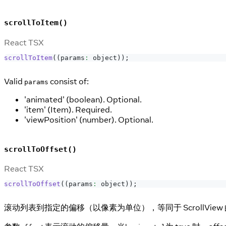
scrollToItem()
React TSX
scrollToItem
(
(
params
:
 object
)
)
;
Valid
consist of:
params
'animated' (boolean). Optional.
'item' (Item). Required.
'viewPosition' (number). Optional.
scrollToOffset()
React TSX
scrollToOffset
(
(
params
:
 object
)
)
;
滚动列表到指定的偏移（以像素为单位），等同于 ScrollView 的 s