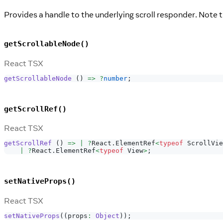
Provides a handle to the underlying scroll responder. Note 
getScrollableNode()
React TSX
getScrollableNode
(
)
=>
?
number
;
getScrollRef()
React TSX
getScrollRef
(
)
=>
|
?
React
.
ElementRef
<
typeof
ScrollVie
|
?
React
.
ElementRef
<
typeof
View
>
;
setNativeProps()
React TSX
setNativeProps
(
(
props
:
Object
)
)
;