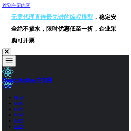
跳到主要内容
无需代理直连最先进的编程模型
，稳定安
全绝不掺水，限时优惠低至一折，企业采
购可开票
React Native 中文网
0.83
Next
0.86
0.85
0.84
0.83
0.82