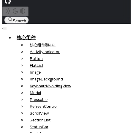
Search
核心组件
核心组件和API
ActivityIndicator
Button
FlatList
Image
ImageBackground
KeyboardAvoidingView
Modal
Pressable
RefreshControl
ScrollView
SectionList
StatusBar