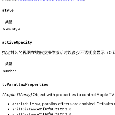
style
类型
View.style
activeOpacity
指定封装的视图在被触摸操作激活时以多少不透明度显示（0 到 1
类型
number
tvParallaxProperties
(Apple TV only)
Object with properties to control Apple TV 
: If
, parallax effects are enabled. Defaults
enabled
true
: Defaults to
.
shiftDistanceX
2.0
: Defaults to
.
shiftDistanceY
2.0