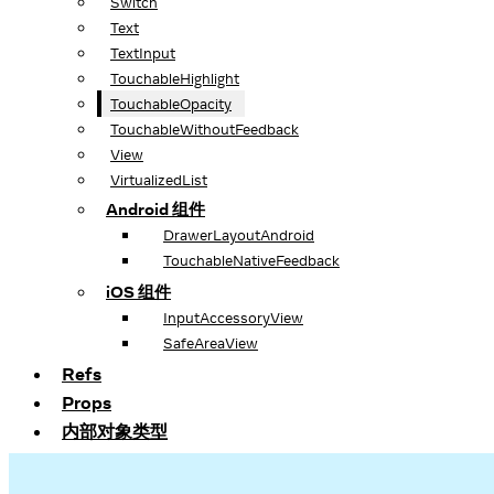
Switch
Text
TextInput
TouchableHighlight
TouchableOpacity
TouchableWithoutFeedback
View
VirtualizedList
Android 组件
DrawerLayoutAndroid
TouchableNativeFeedback
iOS 组件
InputAccessoryView
SafeAreaView
Refs
Props
内部对象类型