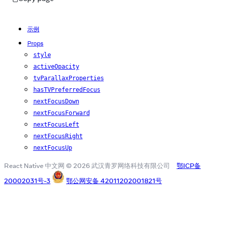
示例
Props
style
activeOpacity
tvParallaxProperties
hasTVPreferredFocus
nextFocusDown
nextFocusForward
nextFocusLeft
nextFocusRight
nextFocusUp
React Native 中文网 © 2026 武汉青罗网络科技有限公司
鄂ICP备
20002031号-3
鄂公网安备 42011202001821号