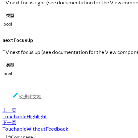
TV next focus right (see documentation for the View compo
类型
bool
nextFocusUp
TV next focus up (see documentation for the View compone
类型
bool
改进此文档
上一页
TouchableHighlight
下一页
TouchableWithoutFeedback
Copy page