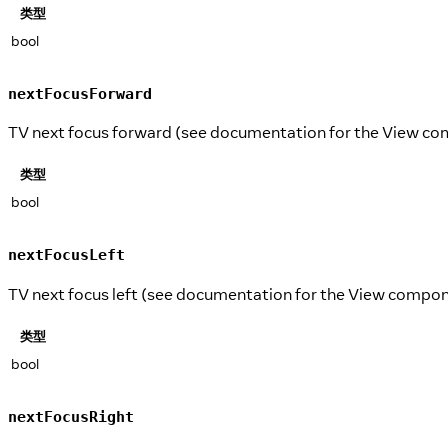
类型
bool
nextFocusForward
TV next focus forward (see documentation for the View c
类型
bool
nextFocusLeft
TV next focus left (see documentation for the View compon
类型
bool
nextFocusRight