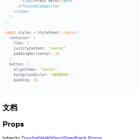
文档
Props
Inherits
TouchableWithoutFeedback Props
.