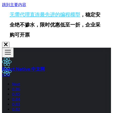
跳到主要内容
无需代理直连最先进的编程模型
，稳定安
全绝不掺水，限时优惠低至一折，企业采
购可开票
React Native 中文网
0.83
Next
0.86
0.85
0.84
0.83
0.82