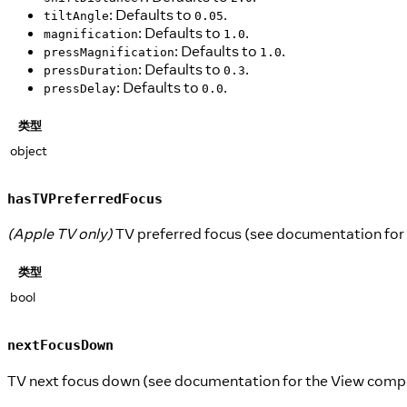
: Defaults to
.
tiltAngle
0.05
: Defaults to
.
magnification
1.0
: Defaults to
.
pressMagnification
1.0
: Defaults to
.
pressDuration
0.3
: Defaults to
.
pressDelay
0.0
类型
object
hasTVPreferredFocus
(Apple TV only)
TV preferred focus (see documentation for
类型
bool
nextFocusDown
TV next focus down (see documentation for the View comp