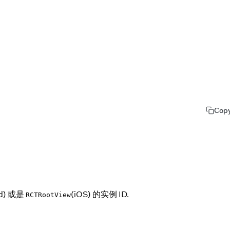
Cop
id) 或是
(iOS) 的实例 ID.
RCTRootView