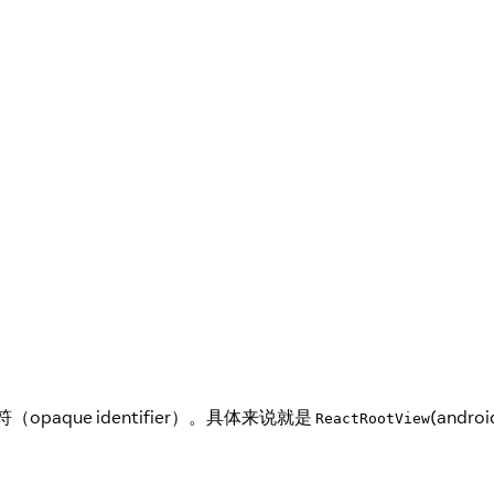
opaque identifier）。具体来说就是
(andro
ReactRootView