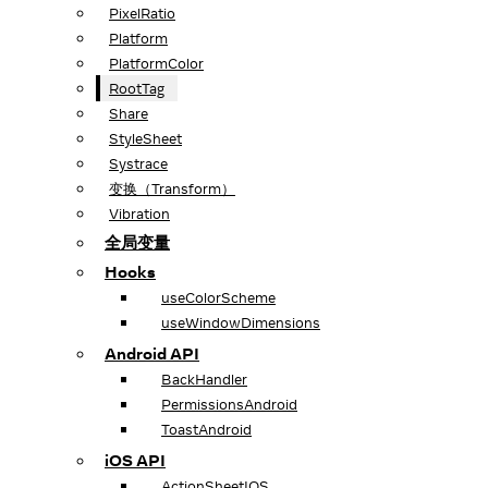
PixelRatio
Platform
PlatformColor
RootTag
Share
StyleSheet
Systrace
变换（Transform）
Vibration
全局变量
Hooks
useColorScheme
useWindowDimensions
Android API
BackHandler
PermissionsAndroid
ToastAndroid
iOS API
ActionSheetIOS