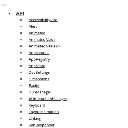
API
AccessibilityInfo
Alert
Animated
Animated.Value
Animated.ValueXY
Appearance
AppRegistry
AppState
DevSettings
Dimensions
Easing
I18nManager
🗑️ InteractionManager
Keyboard
LayoutAnimation
Linking
PanResponder