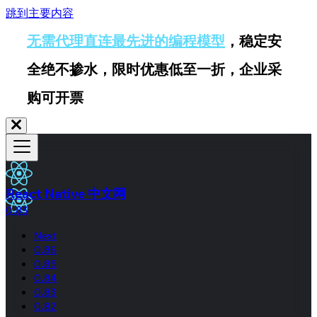
跳到主要内容
无需代理直连最先进的编程模型
，稳定安
全绝不掺水，限时优惠低至一折，企业采
购可开票
React Native 中文网
0.83
Next
0.86
0.85
0.84
0.83
0.82