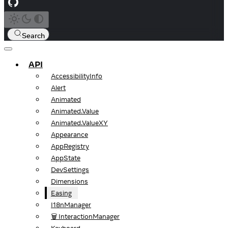
Search
API
AccessibilityInfo
Alert
Animated
Animated.Value
Animated.ValueXY
Appearance
AppRegistry
AppState
DevSettings
Dimensions
Easing
I18nManager
🗑️ InteractionManager