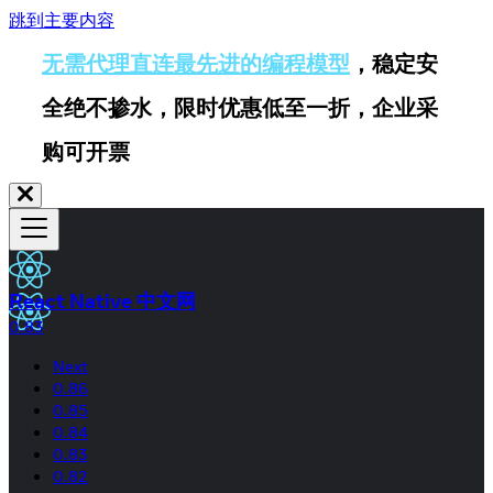
跳到主要内容
无需代理直连最先进的编程模型
，稳定安
全绝不掺水，限时优惠低至一折，企业采
购可开票
React Native 中文网
0.83
Next
0.86
0.85
0.84
0.83
0.82