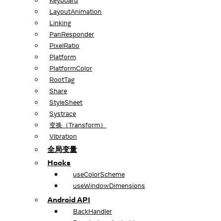
Keyboard
LayoutAnimation
Linking
PanResponder
PixelRatio
Platform
PlatformColor
RootTag
Share
StyleSheet
Systrace
变换（Transform）
Vibration
全局变量
Hooks
useColorScheme
useWindowDimensions
Android API
BackHandler