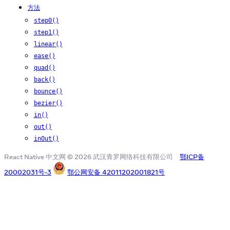
方法
step0()
step1()
linear()
ease()
quad()
back()
bounce()
bezier()
in()
out()
inOut()
React Native 中文网 © 2026 武汉青罗网络科技有限公司
鄂ICP备
20002031号-3
鄂公网安备 42011202001821号