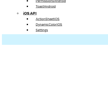
PermissionsAndroid
ToastAndroid
iOS API
ActionSheetIOS
DynamicColorIOS
Settings