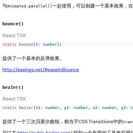
与
一起使用，可以创建一个基本效果，在
Animated.parallel()
bounce()
React TSX
static
bounce
(
t
:
number
)
;
提供了一个基本的反弹效果。
http://easings.net/#easeInBounce
bezier()
React TSX
static
bezier
(
x1
:
number
,
 y1
:
number
,
 x2
:
number
,
 y2
:
n
提供了一个三次贝塞尔曲线，相当于CSS Transitions中的
tran
可以在
http://cubic-bezier.com/
找到一个有用的工具来可视