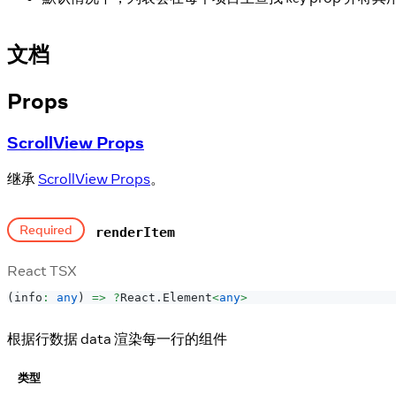
文档
Props
ScrollView Props
继承
ScrollView Props
。
Required
renderItem
React TSX
(
info
:
any
)
=>
?
React
.
Element
<
any
>
根据行数据 data 渲染每一行的组件
类型