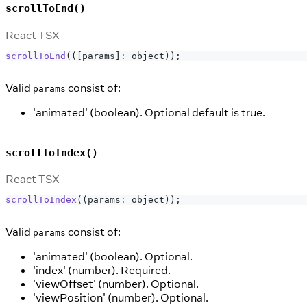
scrollToEnd()
React TSX
scrollToEnd
(
(
[
params
]
:
 object
)
)
;
Valid
consist of:
params
'animated' (boolean). Optional default is true.
scrollToIndex()
React TSX
scrollToIndex
(
(
params
:
 object
)
)
;
Valid
consist of:
params
'animated' (boolean). Optional.
'index' (number). Required.
'viewOffset' (number). Optional.
'viewPosition' (number). Optional.