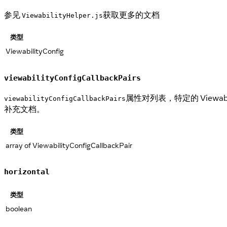
参见
获取更多的文档
ViewabilityHelper.js
类型
ViewabilityConfig
viewabilityConfigCallbackPairs
属性对列表，特定的 Viewabili
viewabilityConfigCallbackPairs
补充文档。
类型
array of ViewabilityConfigCallbackPair
horizontal
类型
boolean