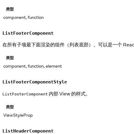
类型
component, function
ListFooterComponent
在所有子项最下面渲染的组件（列表底部）。可以是一个 Rea
类型
component, function, element
ListFooterComponentStyle
内部 View 的样式。
ListFooterComponent
类型
ViewStyleProp
ListHeaderComponent