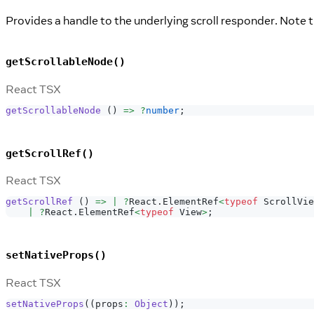
Provides a handle to the underlying scroll responder. Note 
getScrollableNode()
React TSX
getScrollableNode
(
)
=>
?
number
;
getScrollRef()
React TSX
getScrollRef
(
)
=>
|
?
React
.
ElementRef
<
typeof
ScrollVie
|
?
React
.
ElementRef
<
typeof
View
>
;
setNativeProps()
React TSX
setNativeProps
(
(
props
:
Object
)
)
;