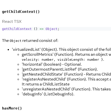
getChildContext()
React TSX
getChildContext
(
)
=>
Object
;
The
returned consist of:
Object
'virtualizedList' (Object). This object consist of the fo
getScrollMetrics' (Function). Returns an object 
.
velocity: number, visibleLength: number }
'horizontal' (boolean) - Optional.
'getOutermostParentListRef' (Function).
'getNestedChildState' (Function) - Returns Child
'registerAsNestedChild' (Function). This accept 
It returns a ChildListState
'unregisterAsNestedChild' (Function). This takes
'debugInfo' (ListDebugInfo).
hasMore()