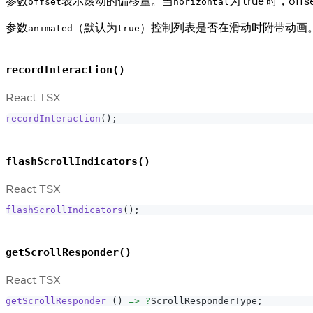
参数
表示滚动的偏移量。当
为 true 时，
offset
horizontal
参数
（默认为
）控制列表是否在滑动时附带动画
animated
true
recordInteraction()
React TSX
recordInteraction
(
)
;
flashScrollIndicators()
React TSX
flashScrollIndicators
(
)
;
getScrollResponder()
React TSX
getScrollResponder
(
)
=>
?
ScrollResponderType
;