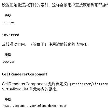
设置初始化渲染开始的索引，这样会禁用掉直接滚动到顶部操作优化，第一批
类型
number
inverted
反转滑动方向。（等价于）使用缩放转化的值为-1。
类型
boolean
CellRendererComponent
CellRendererComponent 允许自定义由
/
renderItem
ListIte
VirtualizedList 单元格内的更改。
类型
React.ComponentType<CellRendererProps>