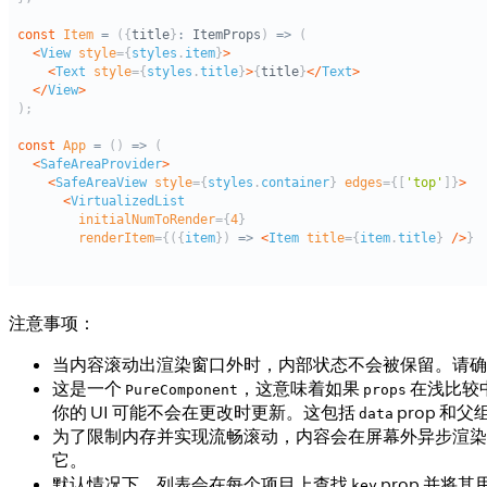
注意事项：
当内容滚动出渲染窗口外时，内部状态不会被保留。请确保你的
这是一个
，这意味着如果
在浅比较
PureComponent
props
你的 UI 可能不会在更改时更新。这包括
prop 和
data
为了限制内存并实现流畅滚动，内容会在屏幕外异步渲染
它。
默认情况下，列表会在每个项目上查找
prop 并将
key