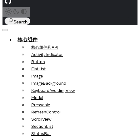
Search
核心组件
核心组件和API
ActivityIndicator
Button
FlatList
Image
ImageBackground
KeyboardAvoidingView
Modal
Pressable
RefreshControl
ScrollView
SectionList
StatusBar