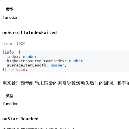
类型
function
onScrollToIndexFailed
React TSX
(
info
:
{
  index
:
number
,
  highestMeasuredFrameIndex
:
number
,
  averageItemLength
:
number
,
}
)
=>
void
;
用来处理滚动到尚未渲染的索引导致滚动失败时的回调。推荐
类型
function
onStartReached