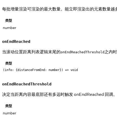
每批增量渲染可渲染的最大数量。能立即渲染出的元素数量越
类型
number
onEndReached
当滚动位置距离列表逻辑末尾的
之内时
onEndReachedThreshold
类型
(info: {distanceFromEnd: number}) => void
onEndReachedThreshold
决定当距离内容最底部还有多远时触发 onEndReached
类型
number