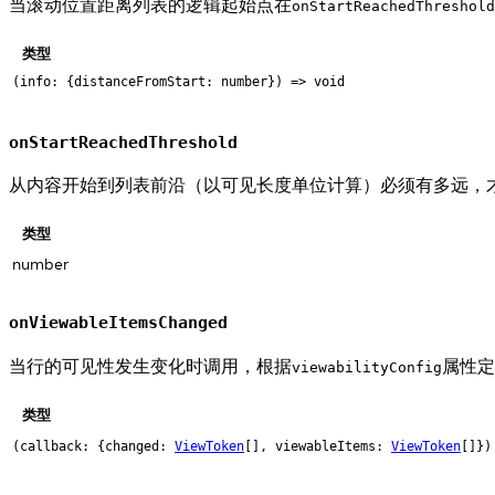
当滚动位置距离列表的逻辑起始点在
onStartReachedThreshold
类型
(info: {distanceFromStart: number}) => void
onStartReachedThreshold
从内容开始到列表前沿（以可见长度单位计算）必须有多远，
类型
number
onViewableItemsChanged
当行的可见性发生变化时调用，根据
属性定
viewabilityConfig
类型
(callback: {changed:
ViewToken
[], viewableItems:
ViewToken
[]})