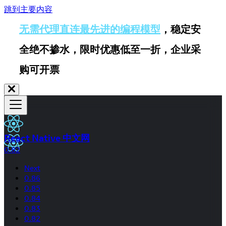
跳到主要内容
无需代理直连最先进的编程模型
，稳定安
全绝不掺水，限时优惠低至一折，企业采
购可开票
React Native 中文网
0.82
Next
0.86
0.85
0.84
0.83
0.82