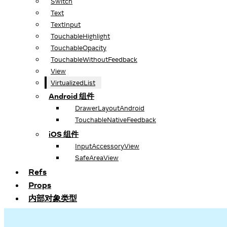
Switch
Text
TextInput
TouchableHighlight
TouchableOpacity
TouchableWithoutFeedback
View
VirtualizedList
Android 组件
DrawerLayoutAndroid
TouchableNativeFeedback
iOS 组件
InputAccessoryView
SafeAreaView
Refs
Props
内部对象类型