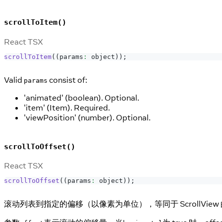
scrollToItem()
React TSX
scrollToItem
(
(
params
:
 object
)
)
;
Valid
consist of:
params
'animated' (boolean). Optional.
'item' (Item). Required.
'viewPosition' (number). Optional.
scrollToOffset()
React TSX
scrollToOffset
(
(
params
:
 object
)
)
;
滚动列表到指定的偏移（以像素为单位），等同于 ScrollView 的 s