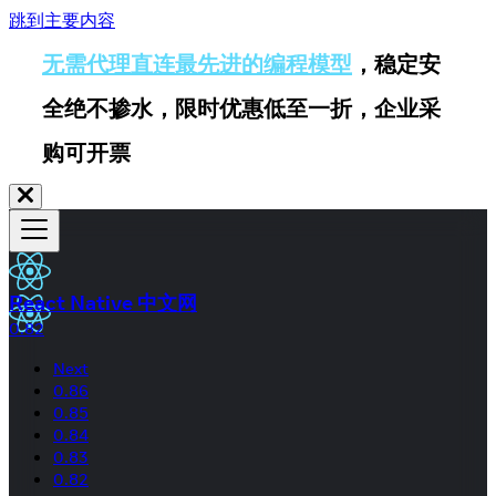
跳到主要内容
无需代理直连最先进的编程模型
，稳定安
全绝不掺水，限时优惠低至一折，企业采
购可开票
React Native 中文网
0.82
Next
0.86
0.85
0.84
0.83
0.82