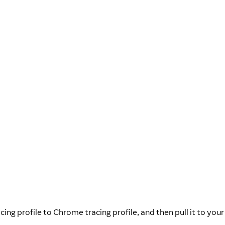
ng profile to Chrome tracing profile, and then pull it to your