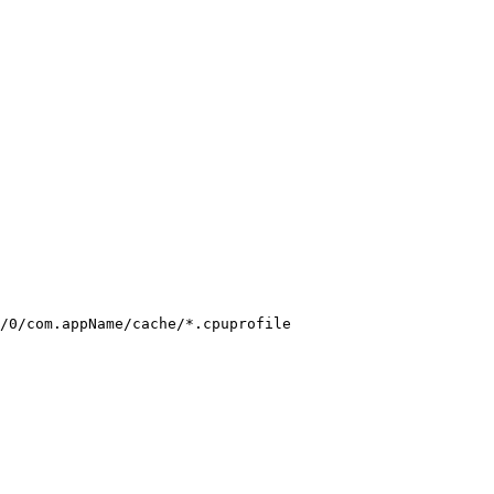
/0/com.appName/cache/*.cpuprofile