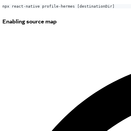
npx react-native profile-hermes 
[
destinationDir
]
Enabling source map