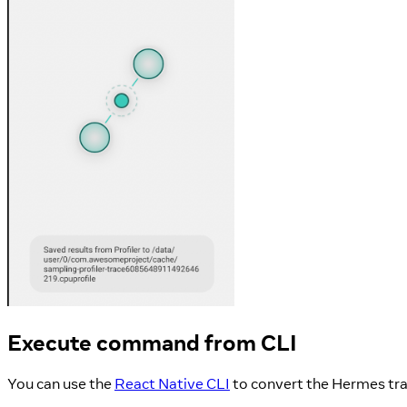
Execute command from CLI
You can use the
React Native CLI
to convert the Hermes traci