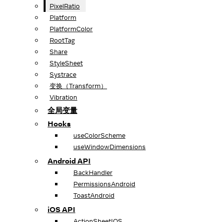
PixelRatio
Platform
PlatformColor
RootTag
Share
StyleSheet
Systrace
变换（Transform）
Vibration
全局变量
Hooks
useColorScheme
useWindowDimensions
Android API
BackHandler
PermissionsAndroid
ToastAndroid
iOS API
ActionSheetIOS