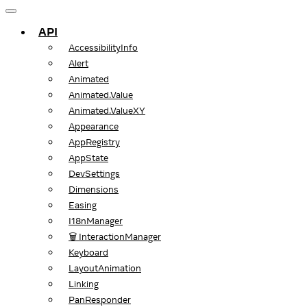
API
AccessibilityInfo
Alert
Animated
Animated.Value
Animated.ValueXY
Appearance
AppRegistry
AppState
DevSettings
Dimensions
Easing
I18nManager
🗑️ InteractionManager
Keyboard
LayoutAnimation
Linking
PanResponder