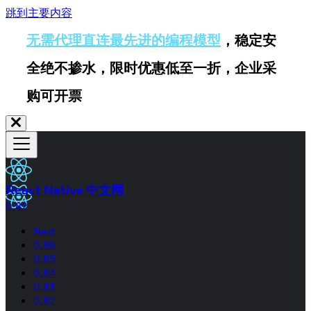
跳到主要内容
无需代理直连最先进的编程模型
，稳定安
全绝不掺水，限时优惠低至一折，企业采
购可开票
React Native 中文网
0.82
Next
0.86
0.85
0.84
0.83
0.82