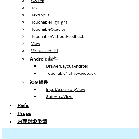
Switch
Text
TextInput
TouchableHighlight
TouchableOpacity
TouchableWithoutFeedback
View
VirtualizedList
Android 组件
DrawerLayoutAndroid
TouchableNativeFeedback
iOS 组件
InputAccessoryView
SafeAreaView
Refs
Props
内部对象类型