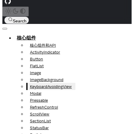
Search
核心组件
核心组件和API
ActivityIndicator
Button
FlatList
Image
ImageBackground
KeyboardAvoidingView
Modal
Pressable
RefreshControl
ScrollView
SectionList
StatusBar