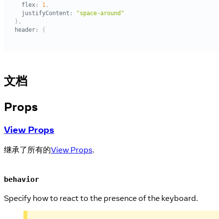
文档
Props
View Props
继承了所有的
View Props
.
behavior
Specify how to react to the presence of the keyboard.