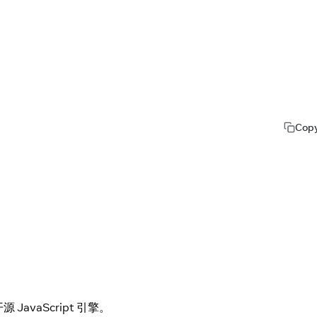
Cop
JavaScript 引擎。