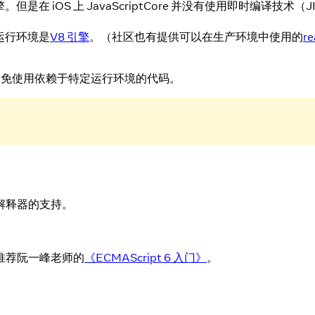
t 引擎。但是在 iOS 上 JavaScriptCore 并没有使用即时编译技术（
的运行环境是
V8 引擎
。（社区也有提供可以在生产环境中使用的
re
避免使用依赖于特定运行环境的代码。
 解释器的支持。
者推荐阮一峰老师的
《ECMAScript 6 入门》
。