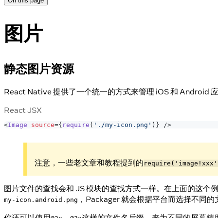
On this page
图片
静态图片资源
React Native 提供了一个统一的方式来管理 iOS 和 
React JSX
<
Image
source
=
{
require
(
'./my-icon.png'
)
}
/>
注意，一些老文章和教程提到的
require('image!xxx'
图片文件的查找会和 JS 模块的查找方式一样。在上面的这个例
，Packager 就会根据平台而选择不同
my-icon.android.png
你还可以使用
，
这样的文件名后缀，来为不同的屏幕精