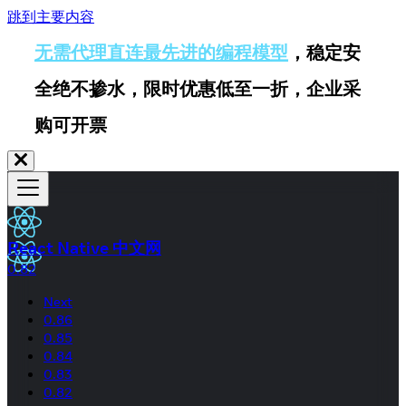
跳到主要内容
无需代理直连最先进的编程模型
，稳定安
全绝不掺水，限时优惠低至一折，企业采
购可开票
React Native 中文网
0.82
Next
0.86
0.85
0.84
0.83
0.82