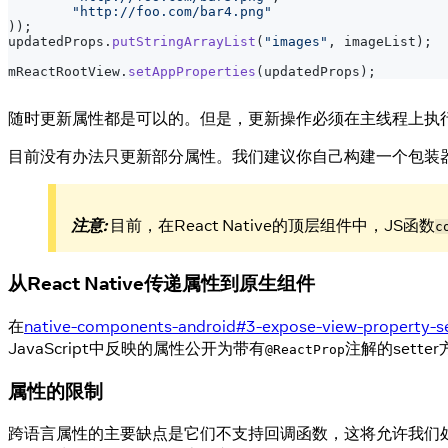
"http://foo.com/bar4.png"
)
)
;
updatedProps
.
putStringArrayList
(
"images"
,
 imageList
)
;
mReactRootView
.
setAppProperties
(
updatedProps
)
;
随时更新属性都是可以的。但是，更新操作必须在主线程上执行。
目前没有办法只更新部分属性。我们建议你自己构建一个包装
注意:
目前，在React Native的顶层组件中，JS函数
c
从React Native传递属性到原生组件
在
native-components-android#3-expose-view-property-se
JavaScript中反映的属性公开为带有
注解的sette
@ReactProp
属性的限制
跨语言属性的主要缺点是它们不支持回调函数，这将允许我们处