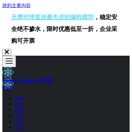
跳到主要内容
无需代理直连最先进的编程模型
，稳定安
全绝不掺水，限时优惠低至一折，企业采
购可开票
React Native 中文网
0.82
Next
0.86
0.85
0.84
0.83
0.82