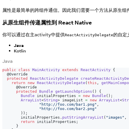
属性是最简单的跨组件通信。因此我们需要一个方法从原生组件传递属性到 R
从原生组件传递属性到 React Native
你可以通过在主activity中提供
的自定义
ReactActivityDelegate
Java
Kotlin
Java
public
class
MainActivity
extends
ReactActivity
{
@Override
protected
ReactActivityDelegate
createReactActivityDe
return
new
ReactActivityDelegate
(
this
,
getMainCompo
@Override
protected
Bundle
getLaunchOptions
(
)
{
Bundle
 initialProperties 
=
new
Bundle
(
)
;
ArrayList
<
String
>
 imageList 
=
new
ArrayList
<
Str
"http://foo.com/bar1.png"
,
"http://foo.com/bar2.png"
)
)
;
        initialProperties
.
putStringArrayList
(
"images"
,
 
return
 initialProperties
;
}