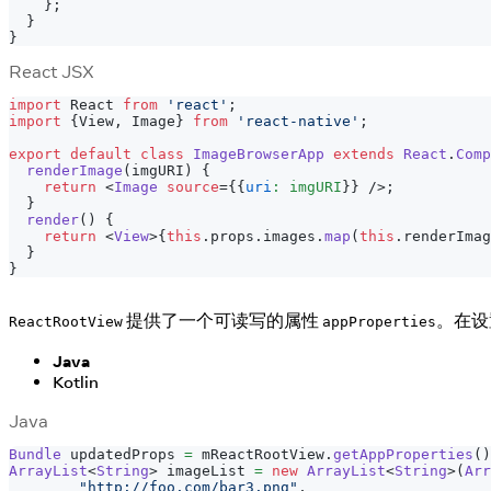
}
;
}
}
React JSX
import
React
from
'react'
;
import
{
View
,
Image
}
from
'react-native'
;
export
default
class
ImageBrowserApp
extends
React
.
Comp
renderImage
(
imgURI
)
{
return
<
Image
source
=
{
{
uri
:
 imgURI
}
}
/>
;
}
render
(
)
{
return
<
View
>
{
this
.
props
.
images
.
map
(
this
.
renderImag
}
}
提供了一个可读写的属性
。在设
ReactRootView
appProperties
Java
Kotlin
Java
Bundle
 updatedProps 
=
 mReactRootView
.
getAppProperties
(
)
ArrayList
<
String
>
 imageList 
=
new
ArrayList
<
String
>
(
Arr
"http://foo.com/bar3.png"
,