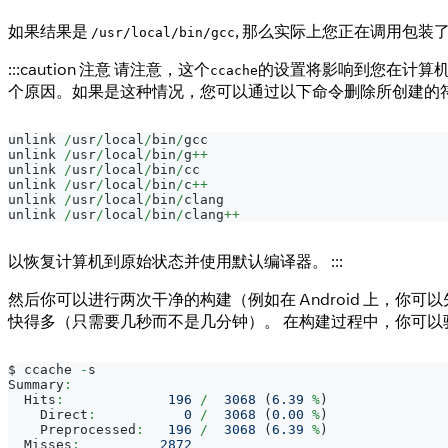
如果结果是
, 那么实际上您正在调用包装
/usr/local/bin/gcc
:::caution 注意 请注意，这个
的设置将影响到您在计算机上
ccache
个原因。如果是这种情况，您可以通过以下命令删除所创建的
unlink 
/
usr
/
local
/
bin
/
gcc
unlink 
/
usr
/
local
/
bin
/
g
++
unlink 
/
usr
/
local
/
bin
/
cc
unlink 
/
usr
/
local
/
bin
/
c
++
unlink 
/
usr
/
local
/
bin
/
clang
unlink 
/
usr
/
local
/
bin
/
clang
++
以恢复计算机到原始状态并使用默认编译器。 :::
然后你可以进行两次干净的构建（例如在 Android 上，你可
快得多（只需要几秒而不是几分钟）。 在构建过程中，你可以
$ ccache 
-
s
Summary
:
Hits
:
196
/
3068
(
6.39
%
)
Direct
:
0
/
3068
(
0.00
%
)
Preprocessed
:
196
/
3068
(
6.39
%
)
Misses
:
2872