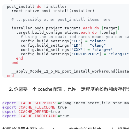
  post_install 
do
|
installer
|
    react_native_post_install
(
installer
)
# ...possibly other post_install items here
    installer
.
pods_project
.
targets
.
each
do
|
target
|
      target
.
build_configurations
.
each
do
|
config
|
# Using the un-qualified names means you can sw
        config
.
build_settings
[
"CC"
]
=
"clang"
        config
.
build_settings
[
"LD"
]
=
"clang"
        config
.
build_settings
[
"CXX"
]
=
"clang++"
        config
.
build_settings
[
"LDPLUSPLUS"
]
=
"clang++"
end
end
    __apply_Xcode_12_5_M1_post_install_workaround
(
insta
end
你需要一个 ccache 配置，允许一定程度的松散和缓存行
export
CCACHE_SLOPPINESS
=
clang_index_store,file_stat_ma
export
CCACHE_FILECLONE
=
true
export
CCACHE_DEPEND
=
true
export
CCACHE_INODECACHE
=
true