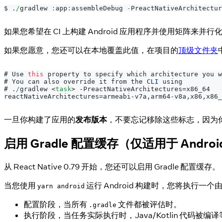
$ 
.
/
gradlew 
:
app
:
assembleDebug 
-
PreactNativeArchitectur
如果您希望在 CI 上构建 Android 应用程序并使用矩阵来
如果您愿意，您还可以在本地覆盖此值，在项目的
顶级文件夹
# 
Use
this
 property to specify which architecture you w
# 
You
 can also override it from the 
CLI
 using
# 
.
/
gradlew 
<
task
>
 -PreactNativeArchitectures=x86_64
reactNativeArchitectures=armeabi-v7a,arm64-v8a,x86,x86_
一旦你构建了应用的
发布版本
，不要忘记移除这些标志，因为你希望
启用 Gradle 配置缓存（仅适用于 Androi
从 React Native 0.79 开始，您还可以启用 Gradle 配置缓存。
当您使用
运行 Android 构建时，您将执行一个由
yarn android
配置阶段，当所有
文件都被评估时。
.gradle
执行阶段，当任务实际执行时，Java/Kotlin 代码被编