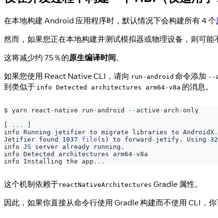
在本地构建 Android 应用程序时，默认情况下会构建所有 4 个
然而，如果您正在本地构建并测试模拟器或物理设备，则可能不
这将减少约 75％的
原生编译时间
。
如果您使用 React Native CLI，请向
命令添加
run-android
--
到类似于
的消息。
info Detected architectures arm64-v8a
$ yarn react
-
native run
-
android 
--
active
-
arch
-
only
[
...
]
info 
Running
 jetifier to migrate libraries to 
AndroidX
.
Jetifier
 found 
1037
file
(
s
)
 to forward
-
jetify
.
Using
32
info 
JS
 server already running
.
info
Detected
 architectures arm64
-
v8a
info 
Installing
 the app
...
这个机制依赖于
Gradle 属性。
reactNativeArchitectures
因此，如果你直接从命令行使用 Gradle 构建而不使用 CLI