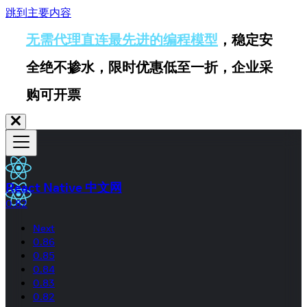
跳到主要内容
无需代理直连最先进的编程模型
，稳定安
全绝不掺水，限时优惠低至一折，企业采
购可开票
React Native 中文网
0.82
Next
0.86
0.85
0.84
0.83
0.82