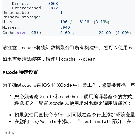
Direct
:
3068
Preprocessed
:
2872
Uncacheable
:
1
Primary
 storage
:
Hits：
196
/
6136
 （
3.19
%
）
Misses：
5940
Cache
size
(
GB
)
：  	
0.60
/
20.00
 （
3.00
%
）
请注意，
将统计数据聚合到所有构建中。您可以使用
ccache
cc
如果需要清除缓存，请使用
ccache --clear
XCode 特定设置
为了确保
在 iOS 和 XCode 中正常工作，您需要遵循
ccache
您必须修改 Xcode 和
调用编译器命令的方式
xcodebuild
种选项之一配置 Xcode 以使用相对名称来调用编译器：
如果您使用直接命令行，则可以在命令行上添加环境变
在您的
中添加一个
部分，在
ios/Podfile
post_install
p
Ruby