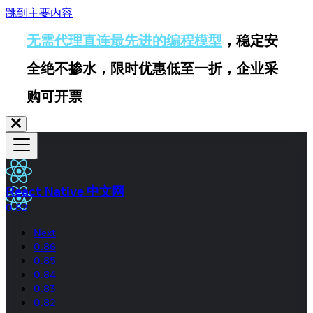
跳到主要内容
无需代理直连最先进的编程模型
，稳定安
全绝不掺水，限时优惠低至一折，企业采
购可开票
React Native 中文网
0.82
Next
0.86
0.85
0.84
0.83
0.82