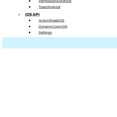
PermissionsAndroid
ToastAndroid
iOS API
ActionSheetIOS
DynamicColorIOS
Settings