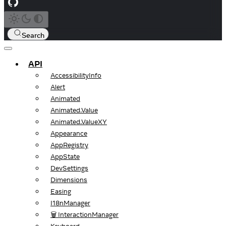
Search
API
AccessibilityInfo
Alert
Animated
Animated.Value
Animated.ValueXY
Appearance
AppRegistry
AppState
DevSettings
Dimensions
Easing
I18nManager
🗑️ InteractionManager