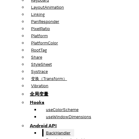
Keyboard
LayoutAnimation
Linking
PanResponder
PixelRatio
Platform
PlatformColor
RootTag
Share
StyleSheet
Systrace
变换（Transform）
Vibration
全局变量
Hooks
useColorScheme
useWindowDimensions
Android API
BackHandler