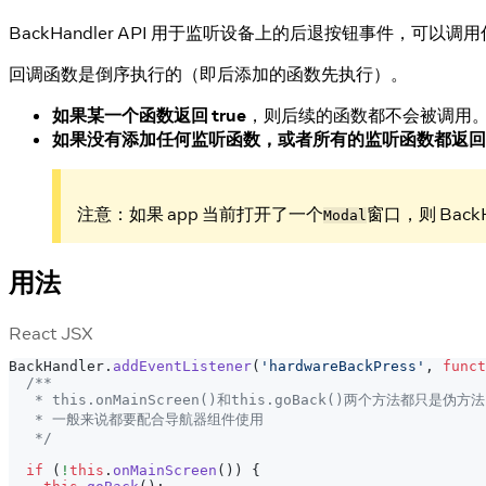
BackHandler API 用于监听设备上的后退按钮事件，可以调用
回调函数是倒序执行的（即后添加的函数先执行）。
如果某一个函数返回 true
，则后续的函数都不会被调用
如果没有添加任何监听函数，或者所有的监听函数都返回 fa
注意：如果 app 当前打开了一个
窗口，则 Back
Modal
用法
React JSX
BackHandler
.
addEventListener
(
'hardwareBackPress'
,
funct
/**
   * this.onMainScreen()和this.goBack()两个方法都只是
   * 一般来说都要配合导航器组件使用
   */
if
(
!
this
.
onMainScreen
(
)
)
{