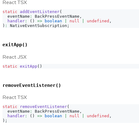
React TSX
static
addEventListener
(
  eventName
:
BackPressEventName
,
handler
:
(
)
=>
boolean
|
null
|
undefined
,
)
:
NativeEventSubscription
;
exitApp()
React JSX
static
exitApp
(
)
removeEventListener()
React TSX
static
removeEventListener
(
  eventName
:
BackPressEventName
,
handler
:
(
)
=>
boolean
|
null
|
undefined
,
)
;