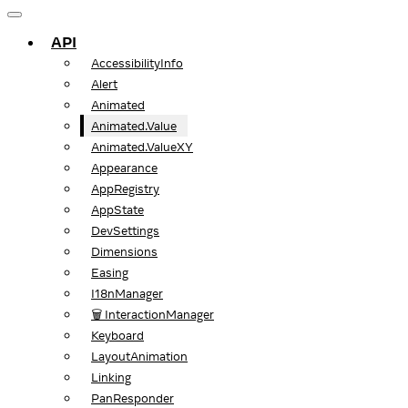
API
AccessibilityInfo
Alert
Animated
Animated.Value
Animated.ValueXY
Appearance
AppRegistry
AppState
DevSettings
Dimensions
Easing
I18nManager
🗑️ InteractionManager
Keyboard
LayoutAnimation
Linking
PanResponder