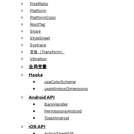
PixelRatio
Platform
PlatformColor
RootTag
Share
StyleSheet
Systrace
变换（Transform）
Vibration
全局变量
Hooks
useColorScheme
useWindowDimensions
Android API
BackHandler
PermissionsAndroid
ToastAndroid
iOS API
ActionSheetIOS