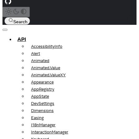
Search
API
AccessibilityInfo
Alert
Animated
Animated.Value
Animated.ValueXY
Appearance
AppRegistry
AppState
DevSettings
Dimensions
Easing
I18nManager
InteractionManager