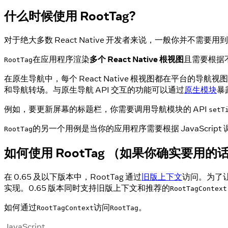
什么时候使用 RootTag?
对于绝大多数 React Native 开发者来说，一般你并不需要用到
在应用程序渲染
多个 React Native 根视图
且需要根据不
RootTag
在原生导航中，每个 React Native 根视图都在平台的导航视图
和导航转场。与原生导航 API 交互的功能可以通过
原生模块
暴露
例如，要更新屏幕的标题栏，你需要调用导航模块的 API
setT
的另一个用例是当你的应用程序需要根据 JavaScri
RootTag
如何使用 RootTag （如果你确实要用的
在 0.65 及以下版本中，RootTag 通过
旧版上下文
访问。为了让 
实现。0.65 版本同时支持旧版上下文和推荐的
RootTagContext
如何通过
访问
。
RootTagContext
RootTag
JavaScript