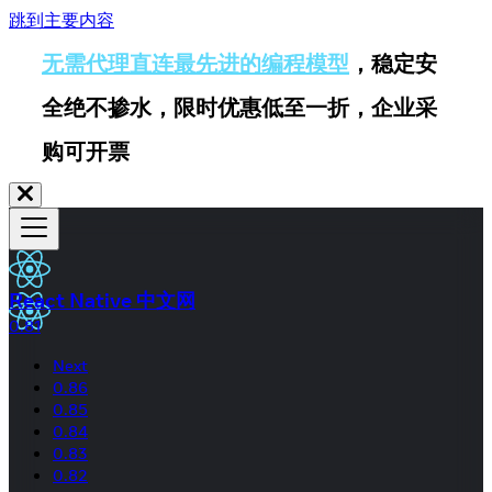
跳到主要内容
无需代理直连最先进的编程模型
，稳定安
全绝不掺水，限时优惠低至一折，企业采
购可开票
React Native 中文网
0.81
Next
0.86
0.85
0.84
0.83
0.82