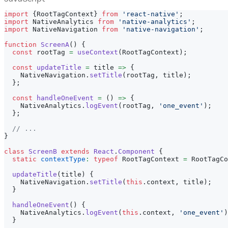
import
{
RootTagContext
}
from
'react-native'
;
import
NativeAnalytics
from
'native-analytics'
;
import
NativeNavigation
from
'native-navigation'
;
function
ScreenA
(
)
{
const
 rootTag 
=
useContext
(
RootTagContext
)
;
const
updateTitle
=
title
=>
{
NativeNavigation
.
setTitle
(
rootTag
,
 title
)
;
}
;
const
handleOneEvent
=
(
)
=>
{
NativeAnalytics
.
logEvent
(
rootTag
,
'one_event'
)
;
}
;
// ...
}
class
ScreenB
extends
React
.
Component
{
static
contextType
:
typeof
RootTagContext
=
RootTagCo
updateTitle
(
title
)
{
NativeNavigation
.
setTitle
(
this
.
context
,
 title
)
;
}
handleOneEvent
(
)
{
NativeAnalytics
.
logEvent
(
this
.
context
,
'one_event'
)
}