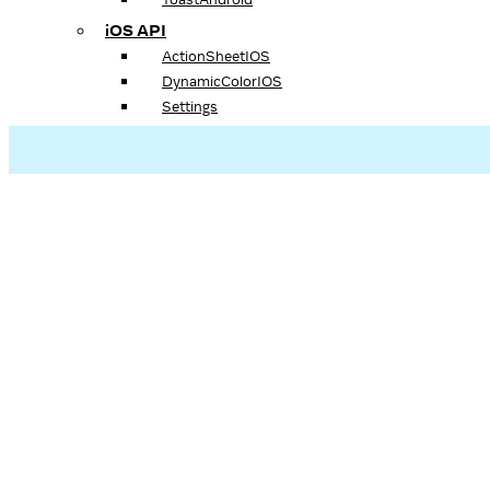
iOS API
ActionSheetIOS
DynamicColorIOS
Settings