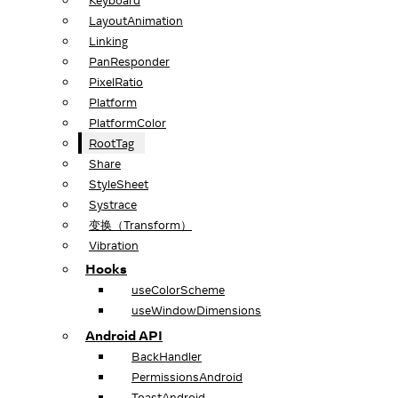
Keyboard
LayoutAnimation
Linking
PanResponder
PixelRatio
Platform
PlatformColor
RootTag
Share
StyleSheet
Systrace
变换（Transform）
Vibration
Hooks
useColorScheme
useWindowDimensions
Android API
BackHandler
PermissionsAndroid
ToastAndroid