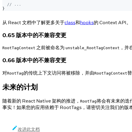
// ...
}
从 React 文档中了解更多关于
class
和
hooks
的 Context API。
0.65 版本中的不兼容变更
之前被命名为
，并在
RootTagContext
unstable_RootTagContext
0.66 版本中的不兼容变更
对
的传统上下文访问将被移除，并由
替
RootTag
RootTagContext
未来的计划
随着新的 React Native 架构的推进，
将会有未来的迭
RootTag
事实！如果您的应用依赖于 RootTags，请密切关注我们的
改进此文档