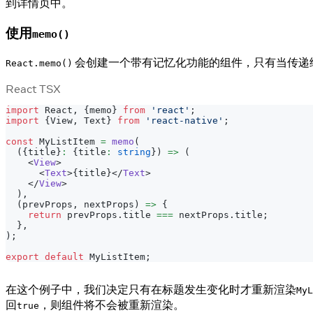
到详情页中。
使用
memo()
会创建一个带有记忆化功能的组件，只有当传递给组件
React.memo()
React TSX
import
React
,
{
memo
}
from
'react'
;
import
{
View
,
Text
}
from
'react-native'
;
const
MyListItem
=
memo
(
(
{
title
}
:
{
title
:
string
}
)
=>
(
<
View
>
<
Text
>
{
title
}
</
Text
>
</
View
>
)
,
(
prevProps
,
 nextProps
)
=>
{
return
 prevProps
.
title
===
 nextProps
.
title
;
}
,
)
;
export
default
MyListItem
;
在这个例子中，我们决定只有在标题发生变化时才重新渲染
MyL
回
，则组件将不会被重新渲染。
true