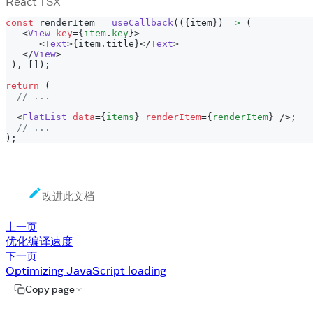
React TSX
const
 renderItem 
=
useCallback
(
(
{
item
}
)
=>
(
<
View
key
=
{
item
.
key
}
>
<
Text
>
{
item
.
title
}
</
Text
>
</
View
>
)
,
[
]
)
;
return
(
// ...
<
FlatList
data
=
{
items
}
renderItem
=
{
renderItem
}
/>
;
// ...
)
;
改进此文档
上一页
优化编译速度
下一页
Optimizing JavaScript loading
Copy page