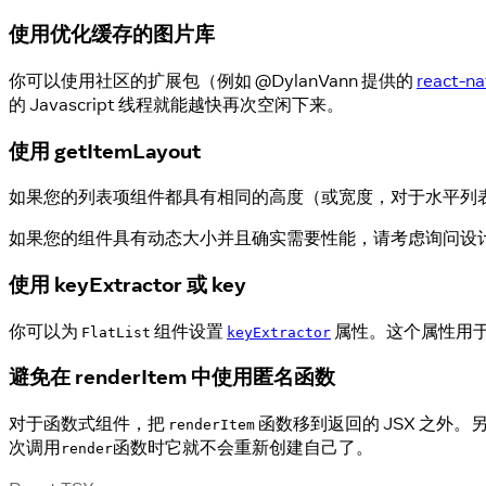
使用优化缓存的图片库
你可以使用社区的扩展包（例如 @DylanVann 提供的
react-na
的 Javascript 线程就能越快再次空闲下来。
使用 getItemLayout
如果您的列表项组件都具有相同的高度（或宽度，对于水平列
如果您的组件具有动态大小并且确实需要性能，请考虑询问设
使用 keyExtractor 或 key
你可以为
组件设置
属性。这个属性用于缓
FlatList
keyExtractor
避免在 renderItem 中使用匿名函数
对于函数式组件，把
函数移到返回的 JSX 之外
renderItem
次调用
函数时它就不会重新创建自己了。
render