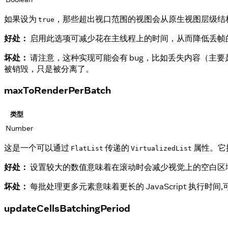
如果设为
，那些超出视口范围的视图会从原生视图层级结
true
好处：
启用此选项可减少花在主线程上的时间，从而降低丢帧
坏处：
请注意，这种实现可能会有 bug，比如丢失内容（主要
被销毁，只是被分离了。
maxToRenderPerBatch
类型
Number
这是一个可以通过
传递的
属性。它
FlatList
VirtualizedList
好处：
设置较大的数值意味着在滚动时会减少视觉上的空白区域
坏处：
每批处理更多元素意味着更长的 JavaScript 执行
updateCellsBatchingPeriod