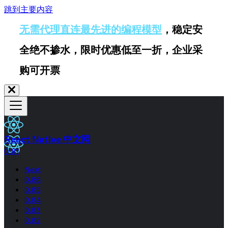
跳到主要内容
无需代理直连最先进的编程模型
，稳定安
全绝不掺水，限时优惠低至一折，企业采
购可开票
React Native 中文网
0.81
Next
0.86
0.85
0.84
0.83
0.82