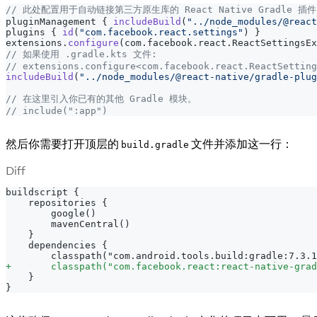
// 此处配置用于自动链接第三方原生库的 React Native Gradle 插件
pluginManagement 
{
includeBuild
(
"../node_modules/@react
plugins 
{
id
(
"com.facebook.react.settings"
)
}
extensions
.
configure
(
com
.
facebook
.
react
.
ReactSettingsE
// 如果使用 .gradle.kts 文件:
// extensions.configure<com.facebook.react.ReactSetting
includeBuild
(
"../node_modules/@react-native/gradle-plug
// 在这里引入你已有的其他 Gradle 模块。
// include(":app")
然后你需要打开顶层的
文件并添加这一行：
build.gradle
Diff
buildscript {
   repositories {
       google()
       mavenCentral()
   }
   dependencies {
       classpath("com.android.tools.build:gradle:7.3.1
+
       classpath("com.facebook.react:react-native-grad
   }
}