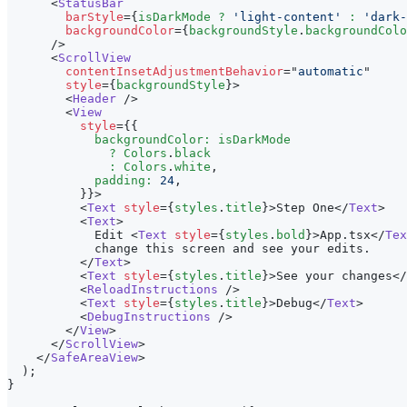
<
StatusBar
barStyle
=
{
isDarkMode 
?
'light-content'
:
'dark-
backgroundColor
=
{
backgroundStyle
.
backgroundColo
/>
<
ScrollView
contentInsetAdjustmentBehavior
=
"
automatic
"
style
=
{
backgroundStyle
}
>
<
Header
/>
<
View
style
=
{
{
            backgroundColor
:
 isDarkMode
?
Colors
.
black
:
Colors
.
white
,
            padding
:
24
,
}
}
>
<
Text
style
=
{
styles
.
title
}
>
Step One
</
Text
>
<
Text
>
            Edit 
<
Text
style
=
{
styles
.
bold
}
>
App.tsx
</
Tex
            change this screen and see your edits.
</
Text
>
<
Text
style
=
{
styles
.
title
}
>
See your changes
</
<
ReloadInstructions
/>
<
Text
style
=
{
styles
.
title
}
>
Debug
</
Text
>
<
DebugInstructions
/>
</
View
>
</
ScrollView
>
</
SafeAreaView
>
)
;
}