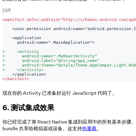
Diff
<
manifest xmlns:android="http://schemas.android.com/apk
   <uses-permission android:name="android.permission.I
   <application
     android:name=".MainApplication">
+
     <activity
+
       android:name=".MyReactActivity"
+
       android:label="@string/app_name"
+
       android:theme="@style/Theme.AppCompat.Light.NoA
+
     </activity>
   </application>
<
/manifest>
现在你的 Activity 已准备好运行 JavaScript 代码了。
6. 测试集成效果
你已经完成了将 React Native 集成到应用中的所有基本步
bundle 共享给模拟器或设备。这支持
热重载
。