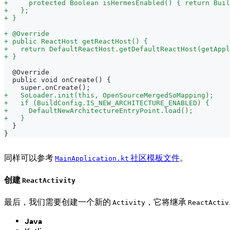
+
     protected Boolean isHermesEnabled() { return Buil
+
   };
+
 }
+
 @Override
+
 public ReactHost getReactHost() {
+
   return DefaultReactHost.getDefaultReactHost(getAppl
+
 }
 @Override
 public void onCreate() {
   super.onCreate();
+
   SoLoader.init(this, OpenSourceMergedSoMapping);
+
   if (BuildConfig.IS_NEW_ARCHITECTURE_ENABLED) {
+
     DefaultNewArchitectureEntryPoint.load();
+
   }
 }
}
同样可以参考
社区模板文件
。
MainApplication.kt
创建
ReactActivity
最后，我们需要创建一个新的
，它将继承
Activity
ReactActiv
Java