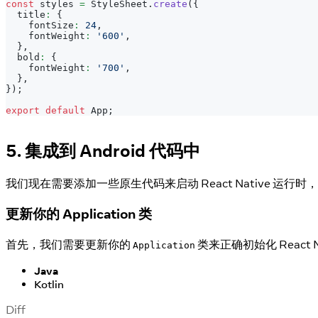
const
 styles 
=
StyleSheet
.
create
(
{
  title
:
{
    fontSize
:
24
,
    fontWeight
:
'600'
,
}
,
  bold
:
{
    fontWeight
:
'700'
,
}
,
}
)
;
export
default
App
;
5. 集成到 Android 代码中
我们现在需要添加一些原生代码来启动 React Native 运行时
更新你的 Application 类
首先，我们需要更新你的
类来正确初始化 React 
Application
Java
Kotlin
Diff