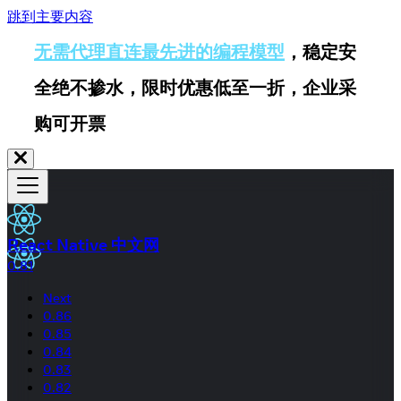
跳到主要内容
无需代理直连最先进的编程模型
，稳定安
全绝不掺水，限时优惠低至一折，企业采
购可开票
React Native 中文网
0.81
Next
0.86
0.85
0.84
0.83
0.82