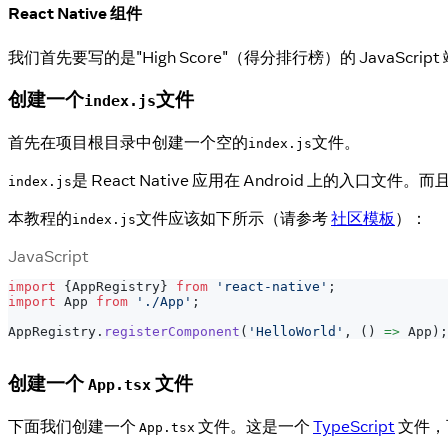
React Native 组件
我们首先要写的是"High Score"（得分排行榜）的 JavaScrip
创建一个
文件
index.js
首先在项目根目录中创建一个空的
文件。
index.js
是 React Native 应用在 Android 上
index.js
本教程的
文件应该如下所示（请参考
社区模板
）：
index.js
JavaScript
import
{
AppRegistry
}
from
'react-native'
;
import
App
from
'./App'
;
AppRegistry
.
registerComponent
(
'HelloWorld'
,
(
)
=>
App
)
;
创建一个
文件
App.tsx
下面我们创建一个
文件。这是一个
TypeScript
文件，
App.tsx