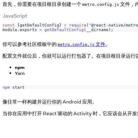
首先，你需要在项目根目录创建一个
文件，
metro.config.js
JavaScript
const
{
getDefaultConfig
}
=
require
(
'@react-native/metro
module
.
exports
=
getDefaultConfig
(
__dirname
)
;
你可以参考社区模板中的
文件
。
metro.config.js
配置文件就位后，你就可以运行打包器了。在项目根目录运行
npm
Yarn
npm
 start
像往常一样构建并运行你的 Android 应用。
当你在应用中打开 React 驱动的 Activity 时，它应该会从开发