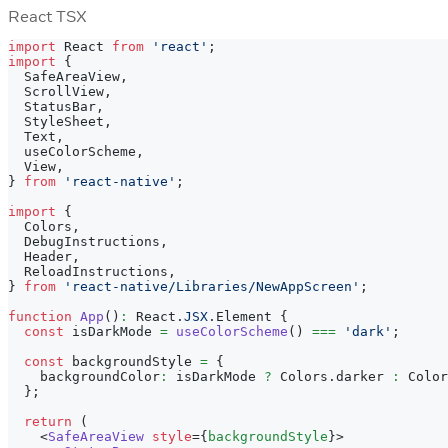
React TSX
import
React
from
'react'
;
import
{
SafeAreaView
,
ScrollView
,
StatusBar
,
StyleSheet
,
Text
,
  useColorScheme
,
View
,
}
from
'react-native'
;
import
{
Colors
,
DebugInstructions
,
Header
,
ReloadInstructions
,
}
from
'react-native/Libraries/NewAppScreen'
;
function
App
(
)
:
React
.
JSX
.
Element
{
const
 isDarkMode 
=
useColorScheme
(
)
===
'dark'
;
const
 backgroundStyle 
=
{
    backgroundColor
:
 isDarkMode 
?
Colors
.
darker
:
Color
}
;
return
(
<
SafeAreaView
style
=
{
backgroundStyle
}
>