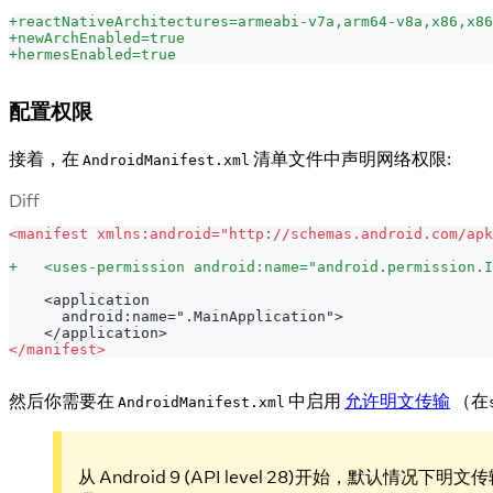
+
reactNativeArchitectures=armeabi-v7a,arm64-v8a,x86,x86
+
newArchEnabled=true
+
hermesEnabled=true
配置权限
接着，在
清单文件中声明网络权限:
AndroidManifest.xml
Diff
<
manifest xmlns:android="http://schemas.android.com/apk
+
   <uses-permission android:name="android.permission.I
   <application
     android:name=".MainApplication">
   </application>
<
/manifest>
然后你需要在
中启用
允许明文传输
（在
AndroidManifest.xml
从 Android 9 (API level 28)开始，默认情