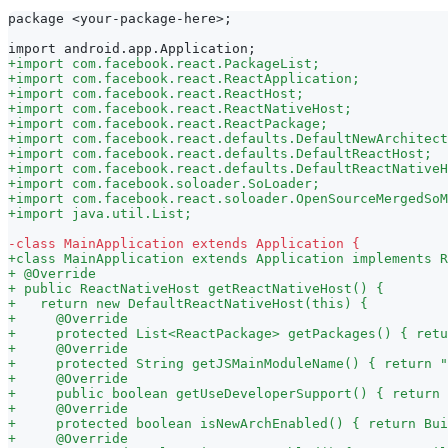
package <your-package-here>;
import android.app.Application;
+
import com.facebook.react.PackageList;
+
import com.facebook.react.ReactApplication;
+
import com.facebook.react.ReactHost;
+
import com.facebook.react.ReactNativeHost;
+
import com.facebook.react.ReactPackage;
+
import com.facebook.react.defaults.DefaultNewArchitect
+
import com.facebook.react.defaults.DefaultReactHost;
+
import com.facebook.react.defaults.DefaultReactNativeH
+
import com.facebook.soloader.SoLoader;
+
import com.facebook.react.soloader.OpenSourceMergedSoM
+
import java.util.List;
-
class MainApplication extends Application {
+
class MainApplication extends Application implements R
+
 @Override
+
 public ReactNativeHost getReactNativeHost() {
+
   return new DefaultReactNativeHost(this) {
+
     @Override
+
     protected List<ReactPackage> getPackages() { retu
+
     @Override
+
     protected String getJSMainModuleName() { return "
+
     @Override
+
     public boolean getUseDeveloperSupport() { return 
+
     @Override
+
     protected boolean isNewArchEnabled() { return Bui
+
     @Override