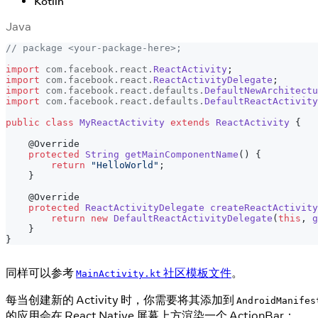
Kotlin
Java
// package <your-package-here>;
import
com
.
facebook
.
react
.
ReactActivity
;
import
com
.
facebook
.
react
.
ReactActivityDelegate
;
import
com
.
facebook
.
react
.
defaults
.
DefaultNewArchitectu
import
com
.
facebook
.
react
.
defaults
.
DefaultReactActivity
public
class
MyReactActivity
extends
ReactActivity
{
@Override
protected
String
getMainComponentName
(
)
{
return
"HelloWorld"
;
}
@Override
protected
ReactActivityDelegate
createReactActivity
return
new
DefaultReactActivityDelegate
(
this
,
g
}
}
同样可以参考
社区模板文件
。
MainActivity.kt
每当创建新的 Activity 时，你需要将其添加到
AndroidManifes
的应用会在 React Native 屏幕上方渲染一个 ActionBar：