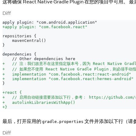
这将确保 React Native Gradle Plugin 在您的项目中可用。
Diff
apply plugin: "com.android.application"
+
apply plugin: "com.facebook.react"
repositories {
   mavenCentral()
}
dependencies {
   // Other dependencies here
+
   // 注：我们故意不在这里指定版本号，因为 React Native Grad
+
   // 如果您不使用 React Native Gradle Plugin，则必须手
+
   implementation "com.facebook.react:react-android"
+
   implementation "com.facebook.react:hermes-android"
}
+
react {
+
   // 启用自动链接需要添加以下行，参考： https://github.com/react
+
   autolinkLibrariesWithApp()
+
}
最后，打开应用的
文件并添加以下行（请
gradle.properties
Diff