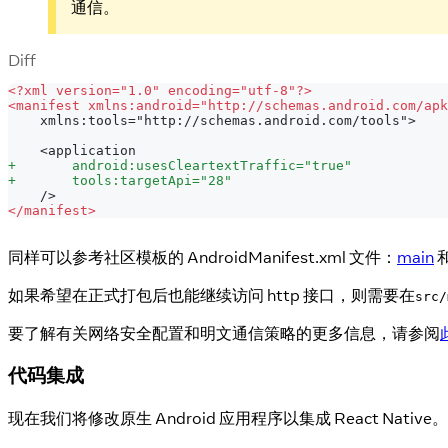
通信。
Diff
<
?xml version="1.0" encoding="utf-8"?>
<
manifest xmlns:android="http://schemas.android.com/apk
   xmlns:tools="http://schemas.android.com/tools">
   <application
+
       android:usesCleartextTraffic="true"
+
       tools:targetApi="28"
   />
<
/manifest>
同样可以参考社区模板的 AndroidManifest.xml 文件：
main
如果希望在正式打包后也能继续访问 http 接口，则需要在
src/
要了解有关网络安全配置和明文通信策略的更多信息，请参阅
代码集成
现在我们将修改原生 Android 应用程序以集成 React Native。