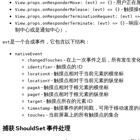
- 用户正
View.props.onResponderMove: (evt) => {}
- 触摸
View.props.onResponderRelease: (evt) => {}
View.props.onResponderTerminationRequest: (evt) =>
- 响
View.props.onResponderTerminate: (evt) => {}
制中心或是通知中心）。
是一个合成事件，它包含以下结构：
evt
nativeEvent
- 在上一次事件之后，所有发生
changedTouches
- 触摸点的 ID
identifier
- 触摸点相对于当前元素的横坐标
locationX
- 触摸点相对于当前元素的纵坐标
locationY
- 触摸点相对于根元素的横坐标
pageX
- 触摸点相对于根元素的纵坐标
pageY
- 触摸点所在的元素 ID
target
- 触摸事件的时间戳，可用于移动速度的
timestamp
- 当前屏幕上的所有触摸点的集合
touches
捕获 ShouldSet 事件处理