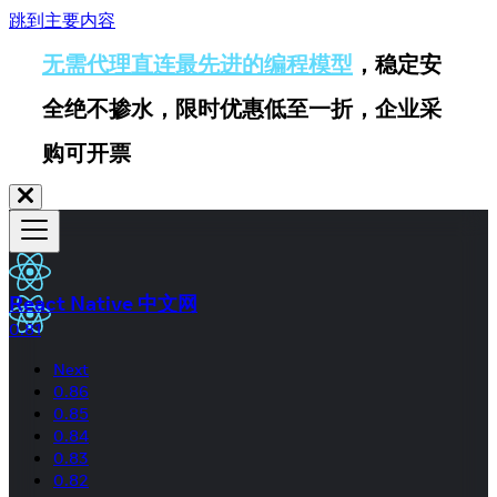
跳到主要内容
无需代理直连最先进的编程模型
，稳定安
全绝不掺水，限时优惠低至一折，企业采
购可开票
React Native 中文网
0.81
Next
0.86
0.85
0.84
0.83
0.82