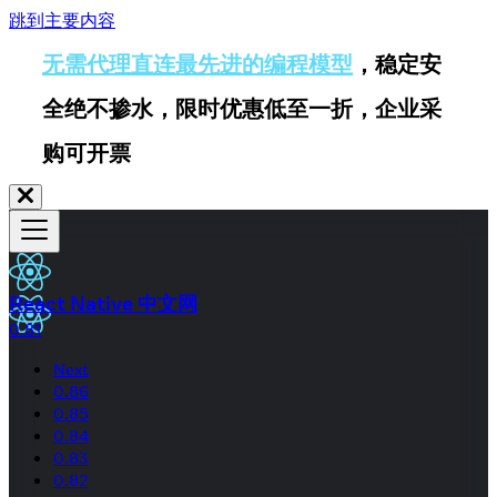
跳到主要内容
无需代理直连最先进的编程模型
，稳定安
全绝不掺水，限时优惠低至一折，企业采
购可开票
React Native 中文网
0.81
Next
0.86
0.85
0.84
0.83
0.82