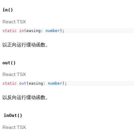
in()
React TSX
static
in
(
easing
:
number
)
;
以正向运行缓动函数。
out()
React TSX
static
out
(
easing
:
number
)
;
以反向运行缓动函数。
inOut()
React TSX