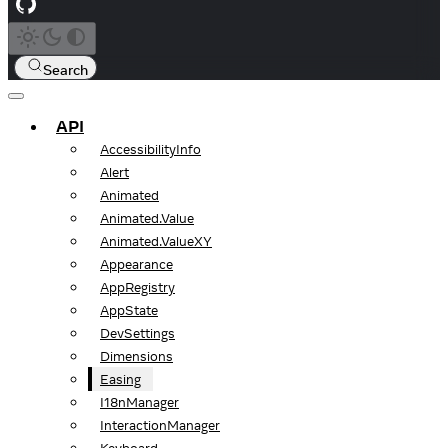
Search
API
AccessibilityInfo
Alert
Animated
Animated.Value
Animated.ValueXY
Appearance
AppRegistry
AppState
DevSettings
Dimensions
Easing
I18nManager
InteractionManager