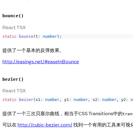
bounce()
React TSX
static
bounce
(
t
:
number
)
;
提供了一个基本的反弹效果。
http://easings.net/#easeInBounce
bezier()
React TSX
static
bezier
(
x1
:
number
,
 y1
:
number
,
 x2
:
number
,
 y2
:
n
提供了一个三次贝塞尔曲线，相当于CSS Transitions中的
tran
可以在
http://cubic-bezier.com/
找到一个有用的工具来可视