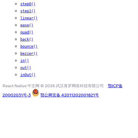
step0()
step1()
linear()
ease()
quad()
back()
bounce()
bezier()
in()
out()
inOut()
React Native 中文网 © 2026 武汉青罗网络科技有限公司
鄂ICP备
20002031号-3
鄂公网安备 42011202001821号