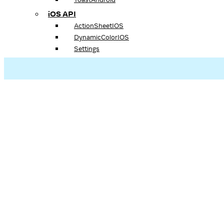
iOS API
ActionSheetIOS
DynamicColorIOS
Settings