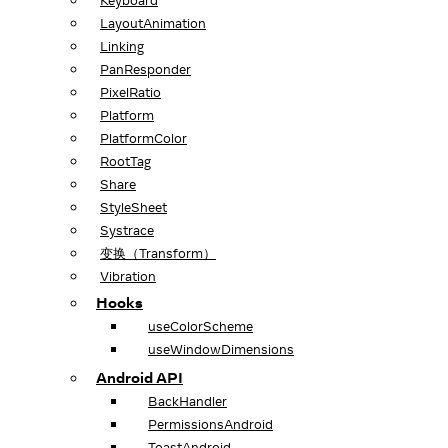
Keyboard
LayoutAnimation
Linking
PanResponder
PixelRatio
Platform
PlatformColor
RootTag
Share
StyleSheet
Systrace
变换（Transform）
Vibration
Hooks
useColorScheme
useWindowDimensions
Android API
BackHandler
PermissionsAndroid
ToastAndroid