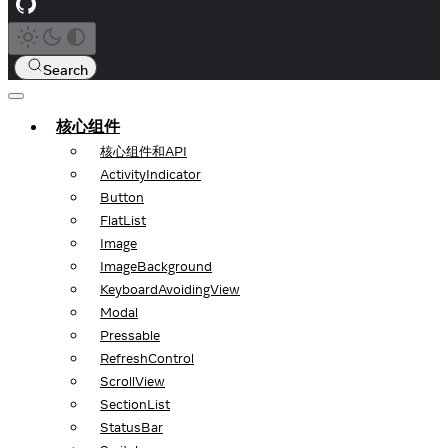
Search
核心组件
核心组件和API
ActivityIndicator
Button
FlatList
Image
ImageBackground
KeyboardAvoidingView
Modal
Pressable
RefreshControl
ScrollView
SectionList
StatusBar