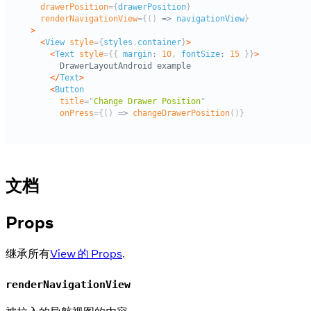
文档
Props
继承所有
View 的 Props
.
renderNavigationView