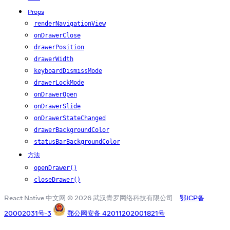
Props
renderNavigationView
onDrawerClose
drawerPosition
drawerWidth
keyboardDismissMode
drawerLockMode
onDrawerOpen
onDrawerSlide
onDrawerStateChanged
drawerBackgroundColor
statusBarBackgroundColor
方法
openDrawer()
closeDrawer()
React Native 中文网 © 2026 武汉青罗网络科技有限公司
鄂ICP备
20002031号-3
鄂公网安备 42011202001821号