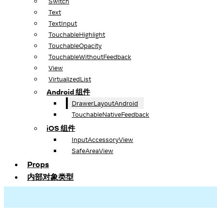
Switch
Text
TextInput
TouchableHighlight
TouchableOpacity
TouchableWithoutFeedback
View
VirtualizedList
Android 组件
DrawerLayoutAndroid
TouchableNativeFeedback
iOS 组件
InputAccessoryView
SafeAreaView
Props
内部对象类型