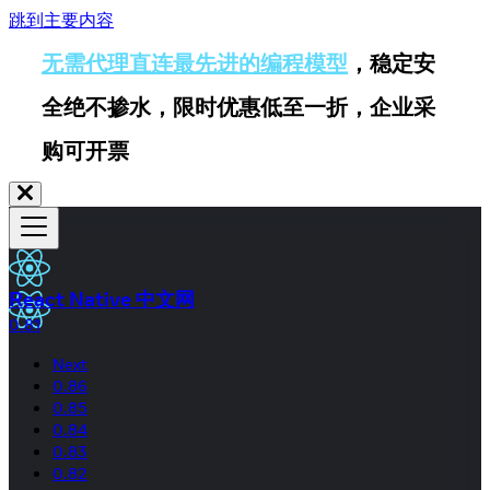
跳到主要内容
无需代理直连最先进的编程模型
，稳定安
全绝不掺水，限时优惠低至一折，企业采
购可开票
React Native 中文网
0.81
Next
0.86
0.85
0.84
0.83
0.82