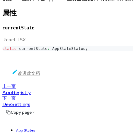
属性
currentState
React TSX
static
 currentState
:
AppStateStatus
;
改进此文档
上一页
AppRegistry
下一页
DevSettings
Copy page
App States