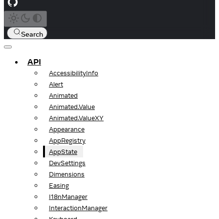
Search
API
AccessibilityInfo
Alert
Animated
Animated.Value
Animated.ValueXY
Appearance
AppRegistry
AppState
DevSettings
Dimensions
Easing
I18nManager
InteractionManager