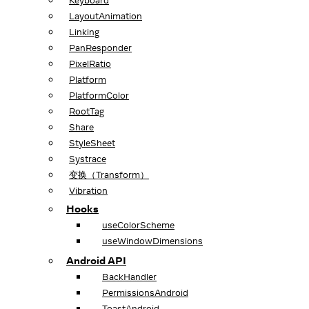
Keyboard
LayoutAnimation
Linking
PanResponder
PixelRatio
Platform
PlatformColor
RootTag
Share
StyleSheet
Systrace
变换（Transform）
Vibration
Hooks
useColorScheme
useWindowDimensions
Android API
BackHandler
PermissionsAndroid
ToastAndroid