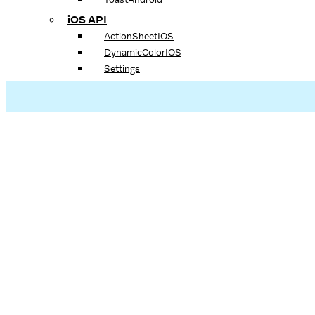
iOS API
ActionSheetIOS
DynamicColorIOS
Settings