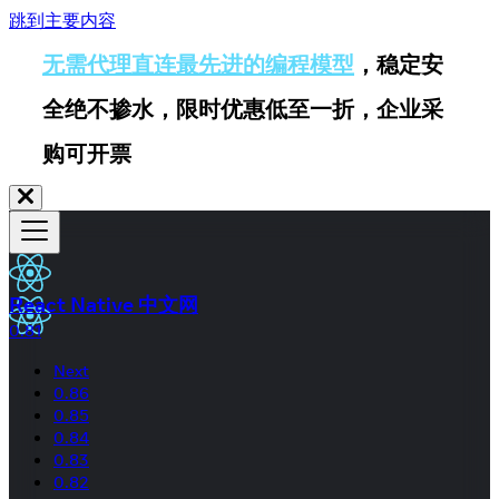
跳到主要内容
无需代理直连最先进的编程模型
，稳定安
全绝不掺水，限时优惠低至一折，企业采
购可开票
React Native 中文网
0.81
Next
0.86
0.85
0.84
0.83
0.82