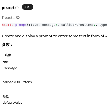
iOS
prompt()
React JSX
static
prompt
(
title
,
 message
?
,
 callbackOrButtons
?
,
 type
Create and display a prompt to enter some text in form of A
参数：
名称
title
message
callbackOrButtons
类型
defaultValue