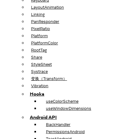
Keyboard
LayoutAnimation
Linking
PanResponder
PixelRatio
Platform
PlatformColor
RootTag
Share
StyleSheet
Systrace
变换（Transform）
Vibration
Hooks
useColorScheme
useWindowDimensions
Android API
BackHandler
PermissionsAndroid
ToastAndroid