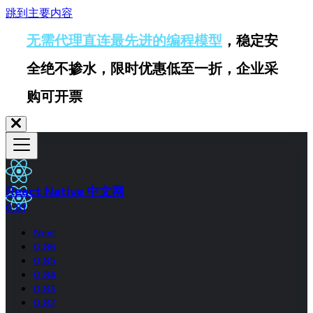
跳到主要内容
无需代理直连最先进的编程模型
，稳定安
全绝不掺水，限时优惠低至一折，企业采
购可开票
React Native 中文网
0.81
Next
0.86
0.85
0.84
0.83
0.82