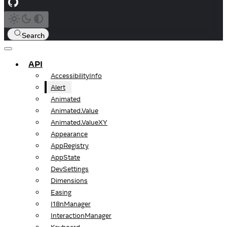
Search
API
AccessibilityInfo
Alert
Animated
Animated.Value
Animated.ValueXY
Appearance
AppRegistry
AppState
DevSettings
Dimensions
Easing
I18nManager
InteractionManager