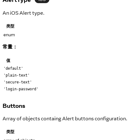
An iOS Alert type.
类型
enum
常量：
值
'default'
'plain-text'
'secure-text'
'login-password'
Buttons
Array of objects containg Alert buttons configuration.
类型