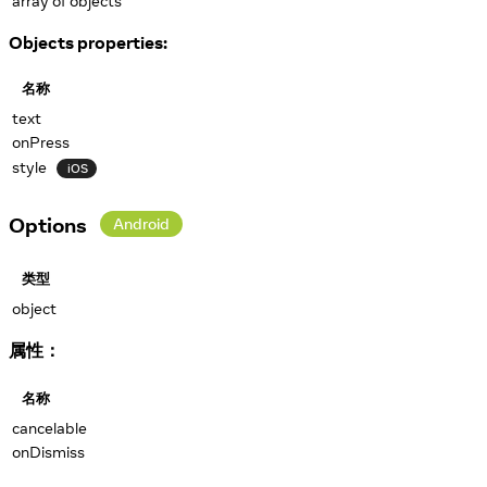
array of objects
Objects properties:
名称
text
onPress
style
iOS
Options
Android
类型
object
属性：
名称
cancelable
onDismiss