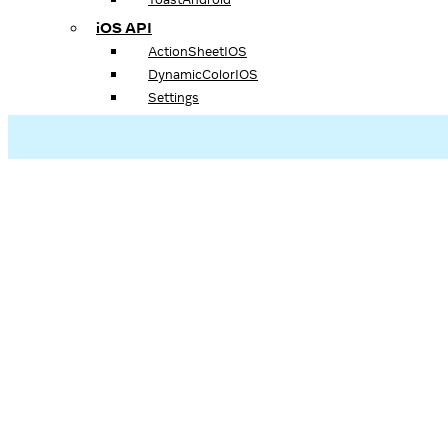
iOS API
ActionSheetIOS
DynamicColorIOS
Settings