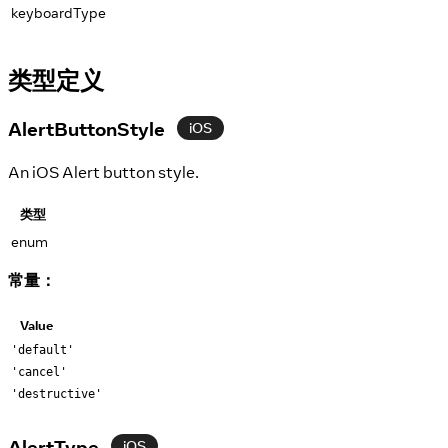
keyboardType
类型定义
AlertButtonStyle
iOS
An iOS Alert button style.
类型
enum
常量：
Value
'default'
'cancel'
'destructive'
AlertType
iOS